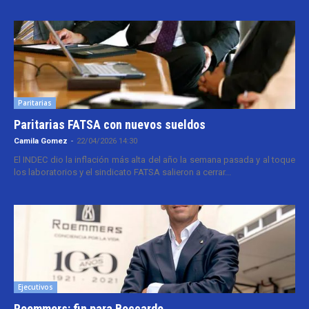
Paritarias
Paritarias FATSA con nuevos sueldos
Camila Gomez
-
22/04/2026 14:30
El INDEC dio la inflación más alta del año la semana pasada y al toque
los laboratorios y el sindicato FATSA salieron a cerrar...
Ejecutivos
Roemmers: fin para Boccardo