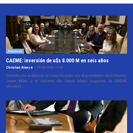
Empresas
CAEME: inversión de u$s 8.000 M en seis años
Christian Atance
-
29/05/2026 15:00
Durante una audiencia en Casa Rosada con el presidente de la Nación,
Javier Milei, y el ministro de Salud, Mario Lugones, la CAEME
oficializó...