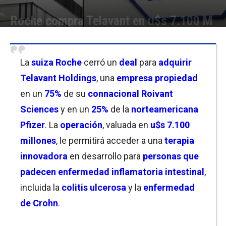
Roche compra Telavant en u$s 7.100 M
Por
Christian Atance
-
23/10/2023 10:00
La
suiza Roche
cerró un
deal
para
adquirir
Telavant Holdings
, una
empresa propiedad
en un
75%
de su
connacional Roivant
Sciences
y en un
25%
de la
norteamericana
Pfize
r
. La
operación
, valuada en
u$s 7.100
millones
, le permitirá acceder a una
terapia
innovadora
en desarrollo para
personas que
padecen enfermedad inflamatoria intestinal
,
incluida la
colitis ulcerosa
y la
enfermedad
de Crohn
.