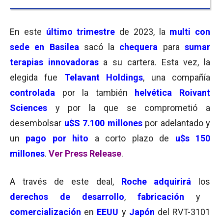
En este
último trimestre
de 2023, la
multi con
sede en Basilea
sacó la
chequera
para
sumar
terapias innovadoras
a su cartera. Esta vez, la
elegida fue
T
e
lavant Holdings
, una compañía
controlada
por la también
helvética Roivant
Sciences
y por la que se comprometió a
desembolsar
u$S 7.100 millones
por adelantado y
un
pago por hito
a corto plazo de
u$s 150
millones
.
Ver Press Release
.
A través de este deal,
Roche adquirirá
los
derechos de desarrollo
,
fabricación
y
comercialización
en
EEUU
y
Japón
del RVT-3101