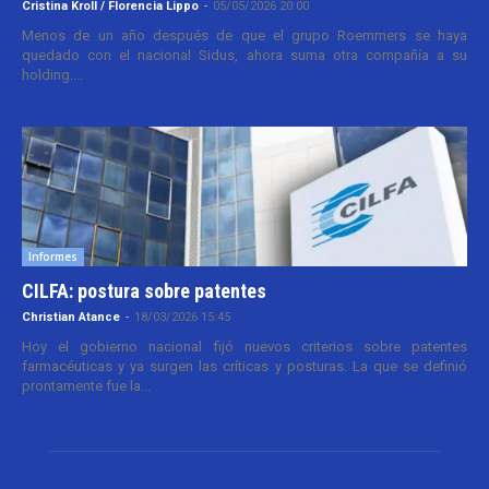
Cristina Kroll / Florencia Lippo
-
05/05/2026 20:00
Menos de un año después de que el grupo Roemmers se haya
quedado con el nacional Sidus, ahora suma otra compañía a su
holding....
Informes
CILFA: postura sobre patentes
Christian Atance
-
18/03/2026 15:45
Hoy el gobierno nacional fijó nuevos criterios sobre patentes
farmacéuticas y ya surgen las críticas y posturas. La que se definió
prontamente fue la...