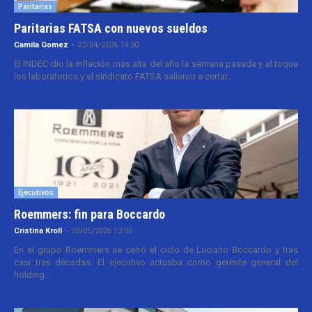
Paritarias
Paritarias FATSA con nuevos sueldos
Camila Gomez
-
22/04/2026 14:30
El INDEC dio la inflación más alta del año la semana pasada y al toque
los laboratorios y el sindicato FATSA salieron a cerrar...
Ejecutivos
Roemmers: fin para Boccardo
Cristina Kroll
-
20/05/2026 13:00
En el grupo Roemmers se cerró el ciclo de Luciano Boccardo y tras
casi tres décadas. El ejecutivo actuaba como gerente general del
holding...