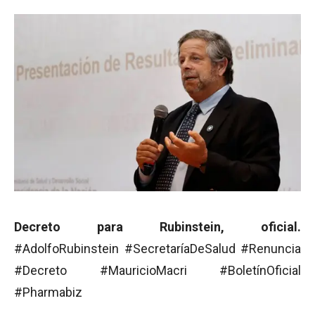
Decreto para Rubinstein, oficial.
#AdolfoRubinstein #SecretaríaDeSalud #Renuncia
#Decreto #MauricioMacri #BoletínOficial
#Pharmabiz