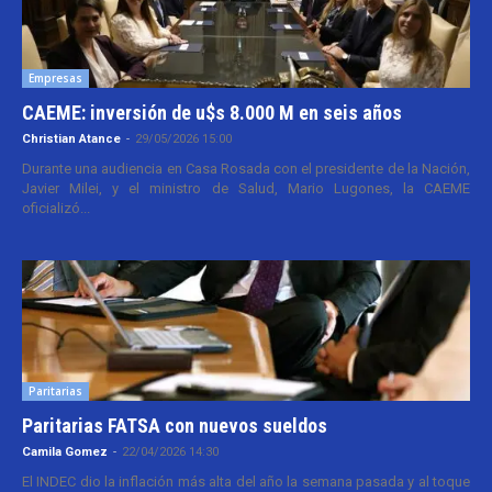
Empresas
CAEME: inversión de u$s 8.000 M en seis años
Christian Atance
-
29/05/2026 15:00
Durante una audiencia en Casa Rosada con el presidente de la Nación,
Javier Milei, y el ministro de Salud, Mario Lugones, la CAEME
oficializó...
Paritarias
Paritarias FATSA con nuevos sueldos
Camila Gomez
-
22/04/2026 14:30
El INDEC dio la inflación más alta del año la semana pasada y al toque