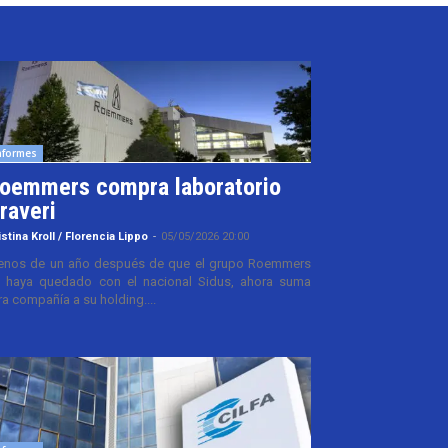
nformes
oemmers compra laboratorio
raveri
istina Kroll / Florencia Lippo
-
05/05/2026 20:00
nos de un año después de que el grupo Roemmers
 haya quedado con el nacional Sidus, ahora suma
ra compañía a su holding....