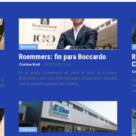
Ejecutivos
I
Roemmers: fin para Boccardo
R
C
Cristina Kroll
-
20/05/2026 13:00
Cr
En el grupo Roemmers se cerró el ciclo de Luciano
Boccardo y tras casi tres décadas. El ejecutivo actuaba
el
Me
como gerente general del holding...
 de
se
ot
Empresas