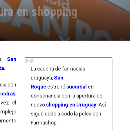
ura en shopping
,
San
ta
.
La cadena de farmacias
uruguaya,
San
cia con
Roque
estrenó
sucursal
en
Piedras
,
consonancia con la apertura de
 vez el
nuevo
shopping en Uruguay
. Así
mplejo
sigue codo a codo la pelea con
tamento
Farmashop.