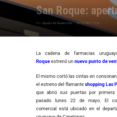
San Roque: apert
Por
Equipo de Redacción
-
29/05/2017 13:15
La cadena de farmacias uruguaya
Roque
estrenó un
nuevo punto de ven
El mismo cortó las cintas en consonan
el estreno del flamante
shopping Las 
que abrió sus puertas por primera
pasado lunes 22 de mayo. El co
comercial está ubicado en el depar
uruguayo de Canelones.