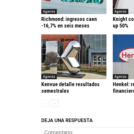
Agenda
Agenda
Richmond: ingresos caen
Knight co
-16,7% en seis meses
up 50%
Agenda
Agenda
Kenvue detalle resultados
Henkel: r
semestrales
financier
DEJA UNA RESPUESTA