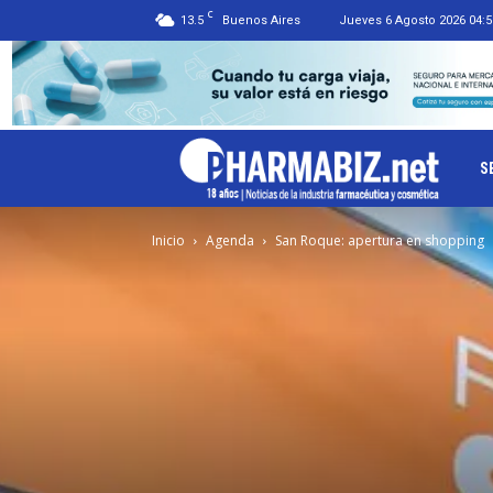
C
13.5
Buenos Aires
Jueves 6 Agosto 2026 04:5
Ph
S
Inicio
Agenda
San Roque: apertura en shopping