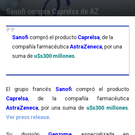
Sanofi compra Caprelsa de AZ
Por
Equipo de Redacción
-
27/07/2015 10:39
Sanofi
compró el producto
Caprelsa
, de la
compañía farmacéutica
AstraZeneca
, por una
suma de
u$s300 millones
.
El grupo francés
Sanofi
compró el producto
Caprelsa
, de la compañía farmacéutica
AstraZeneca
, por una suma de
u$s300 millones
.
Ver press release
.
Su división
Genzyme
, especializada en