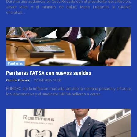
Durante una audiencia en Casa Rosada con el presidente de la Nación,
Javier Milei, y el ministro de Salud, Mario Lugones, la CAEME
oficializó...
Paritarias
Paritarias FATSA con nuevos sueldos
Camila Gomez
-
22/04/2026 14:30
El INDEC dio la inflación más alta del año la semana pasada y al toque
los laboratorios y el sindicato FATSA salieron a cerrar...