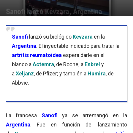
Sanofi lanzó Kevzara, Argentina
Por
Equipo de Redacción
-
19/10/2018 12:15
Sanofi
lanzó su biológico
Kevzara
en la
Argentina
. El inyectable indicado para tratar la
artritis reumatoidea
espera darle en el
blanco a
Actemra
, de Roche; a
Enbrel
y
a
Xeljanz
, de Pfizer; y también a
Humira
, de
Abbvie.
La francesa
Sanofi
ya se arremangó en la
Argentina
. Fue en función del lanzamiento