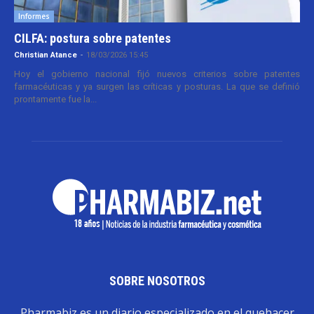
Informes
CILFA: postura sobre patentes
Christian Atance
-
18/03/2026 15:45
Hoy el gobierno nacional fijó nuevos criterios sobre patentes
farmacéuticas y ya surgen las críticas y posturas. La que se definió
prontamente fue la...
SOBRE NOSOTROS
Pharmabiz es un diario especializado en el quehacer