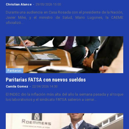
Christian Atance
-
29/05/2026 15:00
Durante una audiencia en Casa Rosada con el presidente de la Nación,
Javier Milei, y el ministro de Salud, Mario Lugones, la CAEME
oficializó...
Paritarias
Paritarias FATSA con nuevos sueldos
Camila Gomez
-
22/04/2026 14:30
El INDEC dio la inflación más alta del año la semana pasada y al toque
los laboratorios y el sindicato FATSA salieron a cerrar...