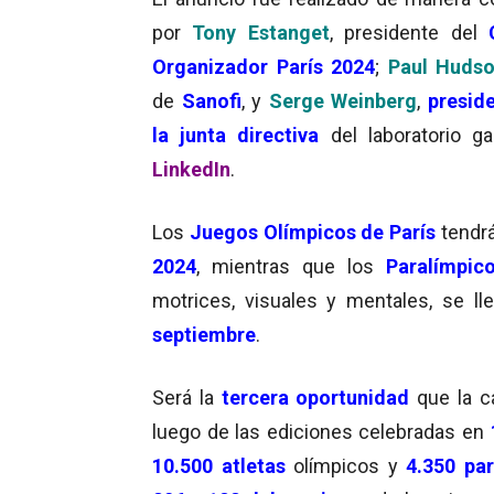
por
Tony Estanget
, presidente del
Organizador París 2024
;
Paul Huds
de
Sanofi
, y
Serge Weinberg
,
presid
la junta directiva
del laboratorio g
LinkedIn
.
Los
Juegos Olímpicos de París
tendrá
2024
, mientras que los
Paralímpic
motrices, visuales y mentales, se l
septiembre
.
Será la
tercera oportunidad
que la c
luego de las ediciones celebradas en
10.500 atletas
olímpicos y
4.350 pa