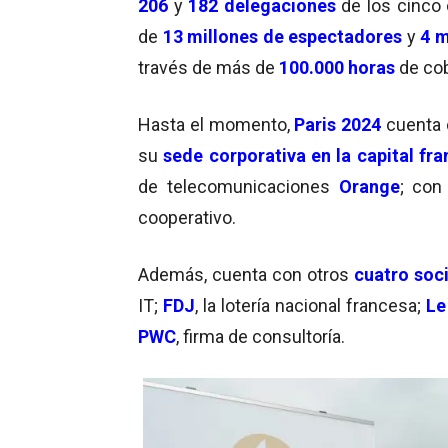
206
y
182 delegaciones
de los cinco
de
13 millones de espectadores
y
4 m
través de más de
100.000 horas
de cob
Hasta el momento,
Paris 2024
cuenta
su
sede corporativa en la capital fr
de telecomunicaciones
Orange
; con 
cooperativo.
Además, cuenta con otros
cuatro soci
IT;
FDJ
, la lotería nacional francesa;
Le
PWC
, firma de consultoría.