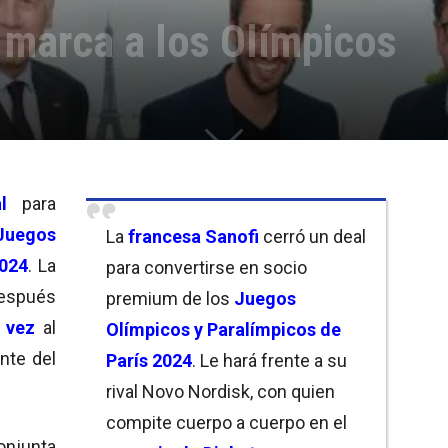
 marca a los Olímpicos
l
para
Juegos
La
francesa Sanofi
cerró un deal
2024
. La
para convertirse en socio
después
premium de los
Juegos
a vez
al
Olímpicos y Paralímpicos de
nte del
París 2024
. Le hará frente a su
rival Novo Nordisk, con quien
compite cuerpo a cuerpo en el
onjunta