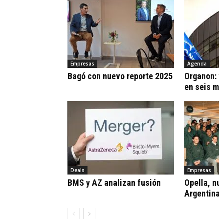
Empresas
Agenda
Bagó con nuevo reporte 2025
Organon:
en seis 
Deals
Empresas
BMS y AZ analizan fusión
Opella, n
Argentin