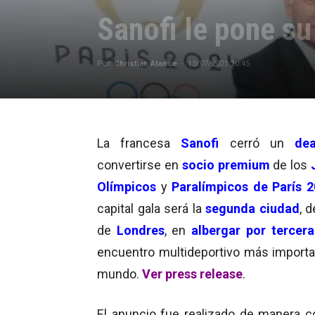
Sanofi le pone su
Por
Christian Atance
-
13/07/2021 10:45
La francesa
Sanofi
cerró un
dea
convertirse en
socio premium
de los
Olímpicos
y
Paralímpicos de París 
capital gala será la
segunda ciudad
, 
de
Londres
, en
albergar por tercer
encuentro multideportivo más importa
mundo.
Ver press release
.
El anuncio fue realizado de manera c