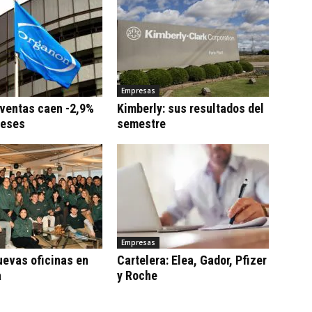
Empresas
 ventas caen -2,9%
Kimberly: sus resultados del
meses
semestre
Empresas
uevas oficinas en
Cartelera: Elea, Gador, Pfizer
a
y Roche