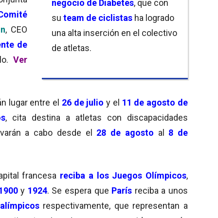
negocio de Diabetes
, que con
Comité
su
team de ciclistas
ha logrado
on
, CEO
una alta inserción en el colectivo
ente de
de atletas.
alo.
Ver
n lugar entre el
26 de julio
y el
11 de agosto de
os
, cita destina a atletas con discapacidades
levarán a cabo desde el
28 de agosto
al
8 de
apital francesa
reciba a los Juegos Olímpicos
,
1900
y
1924
. Se espera que
París
reciba a unos
ralímpicos
respectivamente, que representan a