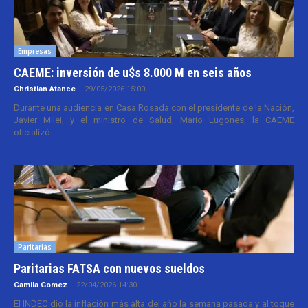
Empresas
CAEME: inversión de u$s 8.000 M en seis años
Christian Atance
-
29/05/2026 15:00
Durante una audiencia en Casa Rosada con el presidente de la Nación,
Javier Milei, y el ministro de Salud, Mario Lugones, la CAEME
oficializó...
Paritarias
Paritarias FATSA con nuevos sueldos
Camila Gomez
-
22/04/2026 14:30
El INDEC dio la inflación más alta del año la semana pasada y al toque