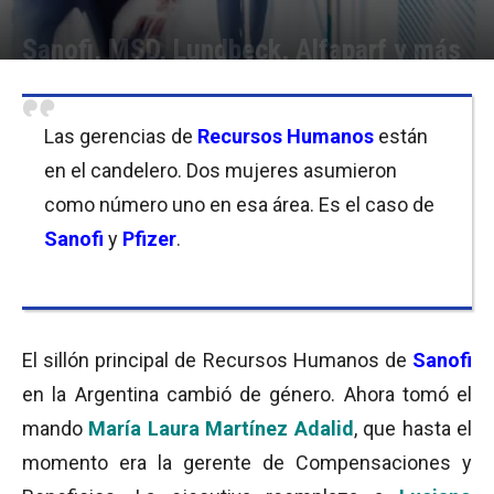
Sanofi, MSD, Lundbeck, Alfaparf y más
Por
Equipo de Redacción
-
04/02/2016 11:00
Las gerencias de
Recursos Humanos
están
en el candelero. Dos mujeres asumieron
como número uno en esa área. Es el caso de
Sanofi
y
Pfizer
.
El sillón principal de Recursos Humanos de
Sanofi
en la Argentina cambió de género. Ahora tomó el
mando
María Laura Martínez Adalid
, que hasta el
momento era la gerente de Compensaciones y