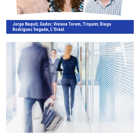
Jorge Naquit
, Gador;
Viviana Torem
, Triquim;
Diego
Rodríguez Segade
, L’Oréal.