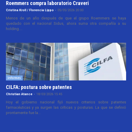
Roemmers compra laboratorio Craveri
Cristina Kroll / Florencia Lippo
-
05/05/2026 20:00
Menos de un año después de que el grupo Roemmers se haya
quedado con el nacional Sidus, ahora suma otra compañía a su
holding....
Informes
CILFA: postura sobre patentes
Christian Atance
-
18/03/2026 15:45
Hoy el gobierno nacional fijó nuevos criterios sobre patentes
farmacéuticas y ya surgen las críticas y posturas. La que se definió
prontamente fue la...