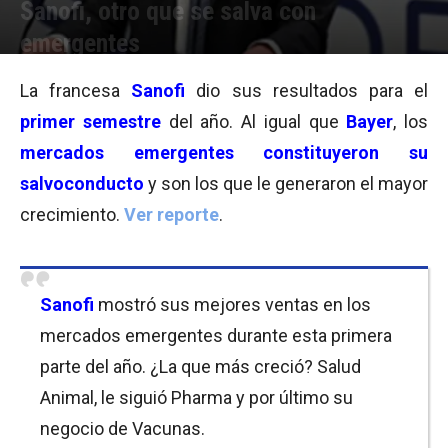
Sanofi, otro que se salva con
emergentes
Por
Equipo de Redacción
-
30/07/2015 11:06
La francesa
Sanofi
dio sus resultados para el
primer semestre
del año. Al igual que
Bayer
, los
mercados emergentes constituyeron su
salvoconducto
y son los que le generaron el mayor
crecimiento.
Ver reporte
.
Sanofi
mostró sus mejores ventas en los
mercados emergentes durante esta primera
parte del año. ¿La que más creció? Salud
Animal, le siguió Pharma y por último su
negocio de Vacunas.