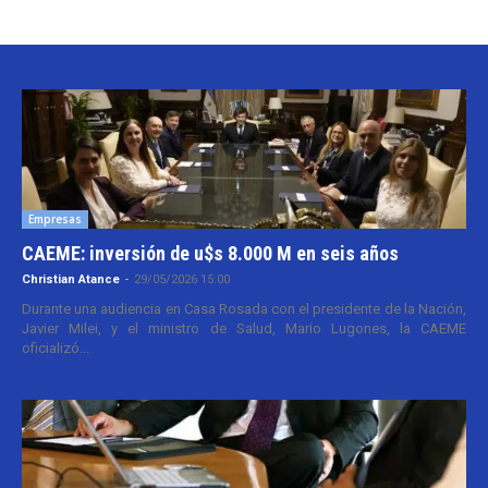
Empresas
CAEME: inversión de u$s 8.000 M en seis años
Christian Atance
-
29/05/2026 15:00
Durante una audiencia en Casa Rosada con el presidente de la Nación,
Javier Milei, y el ministro de Salud, Mario Lugones, la CAEME
oficializó...