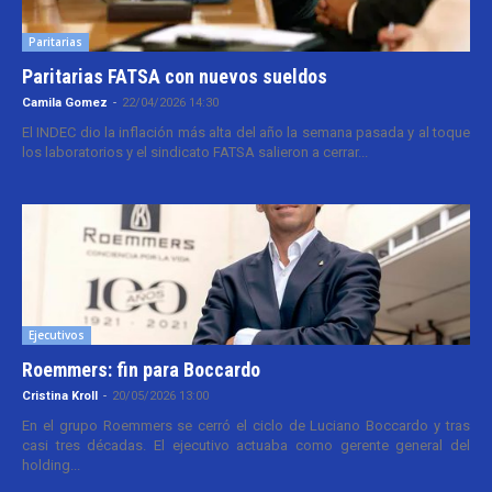
Paritarias
Paritarias FATSA con nuevos sueldos
Camila Gomez
-
22/04/2026 14:30
El INDEC dio la inflación más alta del año la semana pasada y al toque
los laboratorios y el sindicato FATSA salieron a cerrar...
Ejecutivos
Roemmers: fin para Boccardo
Cristina Kroll
-
20/05/2026 13:00
En el grupo Roemmers se cerró el ciclo de Luciano Boccardo y tras
casi tres décadas. El ejecutivo actuaba como gerente general del
holding...