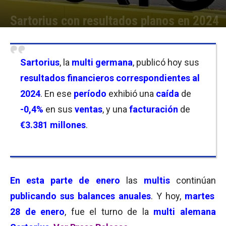
Sartorius con resultados planos en 2024
Por
Joseph Foley
-
28/01/2025 08:30
Sartorius
, la
multi germana
, publicó hoy sus
resultados financieros correspondientes al
2024
. En ese
período
exhibió una
caída
de
-0,4%
en sus
ventas
, y una
facturación
de
€3.381 millones
.
En esta parte de enero
las
multis
continúan
publicando sus balances anuales
. Y hoy,
martes
28 de enero
, fue el turno de la
multi alemana