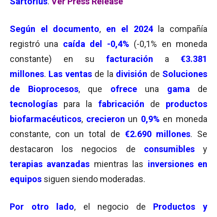
Sartorius
.
Ver Press Release
Según el documento
,
en el 2024
la compañía
registró una
caída del -0,4%
(-0,1% en moneda
constante) en su
facturación
a
€3.381
millones
.
Las ventas
de la
división
de
Soluciones
de Bioprocesos
, que
ofrece
una
gama
de
tecnologías
para la
fabricación
de
productos
biofarmacéuticos
,
crecieron
un
0,9%
en moneda
constante, con un total de
€2.690
millones
. Se
destacaron los negocios de
consumibles
y
terapias avanzadas
mientras las
inversiones en
equipos
siguen siendo moderadas.
Por otro lado
, el negocio de
Productos y