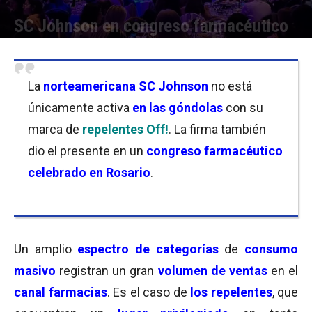
SC Johnson en congreso farmacéutico
Por
Facundo Rivera
-
24/10/2022 10:00
La
norteamericana SC Johnson
no está
únicamente activa
en las góndolas
con su
marca de
repelentes Off!
. La firma también
dio el presente en un
congreso farmacéutico
celebrado en Rosario
.
Un amplio
espectro de categorías
de
consumo
masivo
registran un gran
volumen de ventas
en el
canal farmacias
. Es el caso de
los repelentes
, que