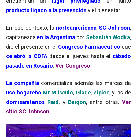
encuentran un
lugar privilegiado
en tanto
producto ligado a la prevención
y el bienestar.
En ese contexto, la
norteamericana SC Johnson
,
capitaneada
en la Argentina
por
Sebastián Wodka
,
dio el presente en el
Congreso Farmacéutico
que
celebró la COFA
desde el jueves hasta el
sábado
pasado en Rosario
.
Ver Congreso
.
La compañía
comercializa además las marcas de
uso hogareño
Mr Músculo
,
Glade
,
Ziploc
, y las de
domisanitarios
Raid
, y
Baigon
, entre otras.
Ver
sitio SC Johnson
.