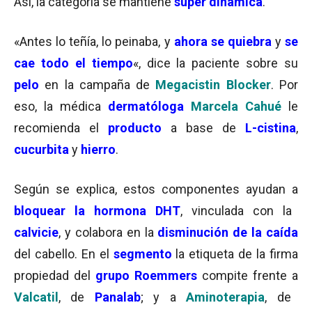
Así, la categoría se mantiene
súper dinámica
.
«Antes lo teñía, lo peinaba, y
ahora se quiebra
y
se
cae todo el tiempo
«, dice la paciente sobre su
pelo
en la campaña de
Megacistin Blocker
. Por
eso, la médica
dermatóloga
Marcela Cahué
le
recomienda el
producto
a base de
L-cistina
,
cucurbita
y
hierro
.
Según se explica, estos componentes ayudan a
bloquear la hormona DHT
, vinculada con la
calvicie
, y colabora en la
disminución de la caída
del cabello. En el
segmento
la etiqueta de la firma
propiedad del
grupo
Roemmers
compite frente a
Valcatil
, de
Panalab
; y a
Aminoterapia
, de