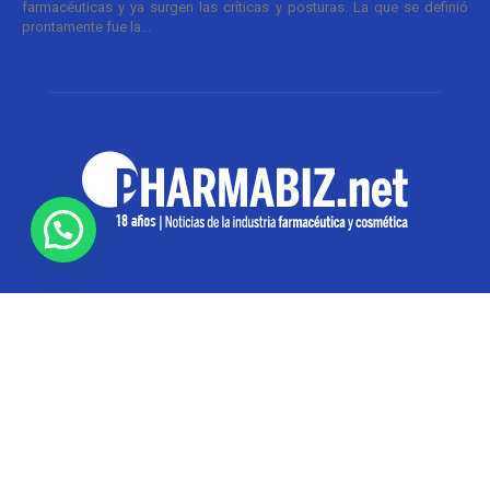
farmacéuticas y ya surgen las críticas y posturas. La que se definió
prontamente fue la...
SOBRE NOSOTROS
Pharmabiz es un diario especializado en el quehacer
de la industria farmacéutica y cosmética. Investiga y
analiza noticias desde la Ciudad de Buenos Aires para
toda la región
Contáctanos:
info@pharmabiz.net