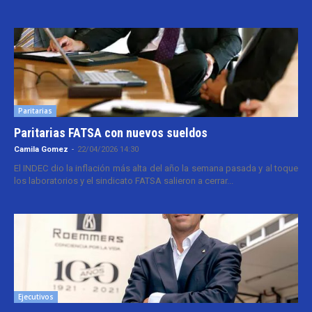
Paritarias
Paritarias FATSA con nuevos sueldos
Camila Gomez
-
22/04/2026 14:30
El INDEC dio la inflación más alta del año la semana pasada y al toque
los laboratorios y el sindicato FATSA salieron a cerrar...
Ejecutivos