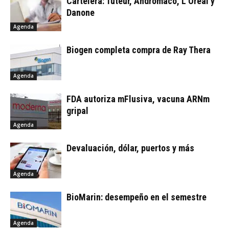
Cartelera: Tuteur, Andrómaco, L’Oréal y
Danone
Agenda
Biogen completa compra de Ray Thera
Agenda
FDA autoriza mFlusiva, vacuna ARNm
gripal
Agenda
Devaluación, dólar, puertos y más
Agenda
BioMarin: desempeño en el semestre
Agenda