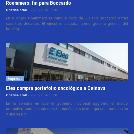
Roemmers: fin para Boccardo
Cristina Kroll
-
20/05/2026 13:00
En el grupo Roemmers se cerró el ciclo de Luciano Boccardo y tras
casi tres décadas. El ejecutivo actuaba como gerente general del
holding...
Empresas
Elea compra portafolio oncológico a Celnova
Cristina Kroll
-
20/03/2026 10:30
En la semana en que el gobierno nacional aggiornó el marco
normativo para las patentes farmacéuticas tuvo lugar una transacción
y que va por...