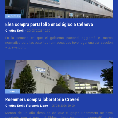
Empresas
Elea compra portafolio oncológico a Celnova
Cristina Kroll
-
20/03/2026 10:30
En la semana en que el gobierno nacional aggiornó el marco
normativo para las patentes farmacéuticas tuvo lugar una transacción
y que va por...
Informes
Roemmers compra laboratorio Craveri
Cristina Kroll / Florencia Lippo
-
05/05/2026 20:00
Menos de un año después de que el grupo Roemmers se haya
quedado con el nacional Sidus, ahora suma otra compañía a su