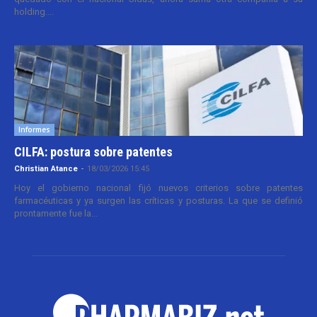
holding....
Informes
CILFA: postura sobre patentes
Christian Atance
-
18/03/2026 15:45
Hoy el gobierno nacional fijó nuevos criterios sobre patentes
farmacéuticas y ya surgen las críticas y posturas. La que se definió
prontamente fue la...