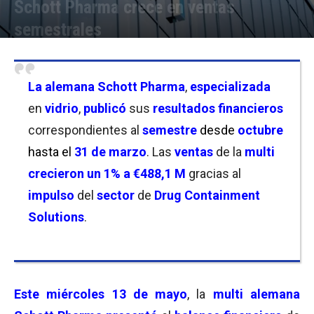
Schott Pharma crece en ventas
semestrales
Por
Joseph Foley
-
13/05/2026 08:30
La alemana
Schott Pharma
,
especializada
en
vidrio
,
publicó
sus
resultados financieros
correspondientes al
semestre
desde
octubre
hasta el
31 de marzo
. Las
ventas
de la
multi
crecieron un 1% a €488,1 M
gracias al
impulso
del
sector
de
Drug Containment
Solutions
.
Este miércoles 13 de mayo
, la
multi alemana