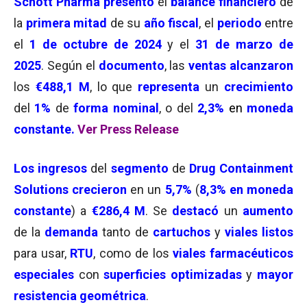
Schott Pharma
presentó
el
balance financiero
de
la
primera mitad
de su
año fiscal
, el
periodo
entre
el
1 de octubre de 2024
y el
31 de marzo de
2025
. Según el
documento
, las
ventas alcanzaron
los
€488,1 M
, lo que
representa
un
crecimiento
del
1%
de
forma nominal
, o del
2,3%
en
moneda
constante
.
Ver Press Release
Los ingresos
del
segmento
de
Drug Containment
Solutions
crecieron
en un
5,7%
(
8,3% en moneda
constante
) a
€286,4 M
. Se
destacó
un
aumento
de la
demanda
tanto de
cartuchos
y
viales listos
para usar,
RTU
, como de los
viales farmacéuticos
especiales
con
s
uperficies
optimizadas
y
mayor
resistencia geométrica
.