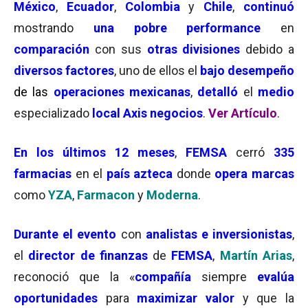
México
,
Ecuador
,
Colombia
y
Chile
,
continuó
mostrando
una pobre performance
en
comparación
con sus
otras divisiones
debido a
diversos factores
, uno de ellos el
bajo desempeño
de las
operaciones mexicanas
,
detalló
el
medio
especializado
local
Axis negocios
.
Ver Artículo
.
En los
últimos 12 meses
,
FEMSA
cerró
335
farmacias
en el
país azteca
donde
opera marcas
como
Y
ZA
,
Farmacon
y
Moderna
.
Durante el evento
con
analistas e inversionistas
,
el
d
irector de finanzas
de
FEMSA
,
Martín Arias
,
reconoció que la «
compañía
siempre
evalúa
oportunidades
para
maximizar valor
y que la