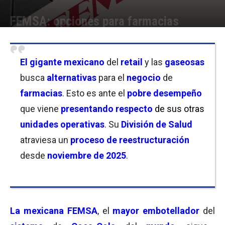
FEMSA: opciones para farmacias
Por
Christian Atance
-
13/05/2026 10:00
El
gigante mexicano
del
retail
y las
gaseosas
busca
alternativas
para el
negocio
de
farmacias
. Esto es ante el
pobre desempeño
que viene
presentando
respecto
de sus otras
unidades operativas
. Su
División de Salud
atraviesa un
proceso de reestructuración
desde
noviembre de 2025
.
La
mexicana FEMSA
, el
mayor embotellador
del