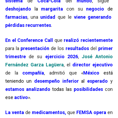
sistema
de
Coca-Cola
del
mundo
, sigue
deshojando
la
margarita
con su
negocio
de
farmacias
, una
unidad
que le
viene
generando
pérdidas recurrentes
.
En el
Conference Call
que
realizó
recientemente
para la
presentación
de los
resultados
del
primer
trimestre
de su
ejercicio 2026
,
José Antonio
Fernández Garza
Lagüera
, el
director ejecutivo
de la
compañía
, admitió que «
México
está
teniendo un
desempeño inferior
al
esperado
y
estamos a
nalizando
todas las
posibilidades
con
ese
activo
».
La
venta
de
medicamentos,
que
FEMSA opera
en