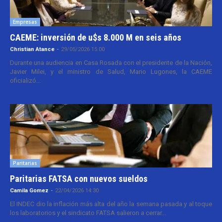
Empresas
CAEME: inversión de u$s 8.000 M en seis años
Christian Atance
-
29/05/2026 15:00
Durante una audiencia en Casa Rosada con el presidente de la Nación,
Javier Milei, y el ministro de Salud, Mario Lugones, la CAEME
oficializó...
Paritarias
Paritarias FATSA con nuevos sueldos
Camila Gomez
-
22/04/2026 14:30
El INDEC dio la inflación más alta del año la semana pasada y al toque
los laboratorios y el sindicato FATSA salieron a cerrar...