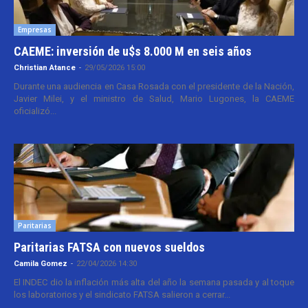
Empresas
CAEME: inversión de u$s 8.000 M en seis años
Christian Atance
-
29/05/2026 15:00
Durante una audiencia en Casa Rosada con el presidente de la Nación,
Javier Milei, y el ministro de Salud, Mario Lugones, la CAEME
oficializó...
Paritarias
Paritarias FATSA con nuevos sueldos
Camila Gomez
-
22/04/2026 14:30
El INDEC dio la inflación más alta del año la semana pasada y al toque
los laboratorios y el sindicato FATSA salieron a cerrar...