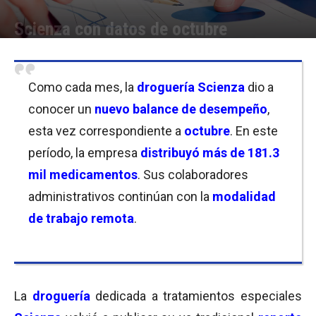
Scienza con datos de octubre
Por
Equipo de Redacción
-
04/11/2020 10:00
Como cada mes, la
droguería Scienza
dio a
conocer un
nuevo balance
de desempeño
,
esta vez correspondiente a
octubre
. En este
período, la empresa
distribuyó más de
181.3
mil medicamentos
. Sus colaboradores
administrativos continúan con la
modalidad
de trabajo remota
.
La
droguería
dedicada a tratamientos especiales