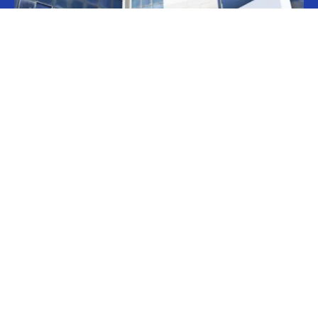
Informes
CILFA: postura sobre patentes
Christian Atance
-
18/03/2026 15:45
Hoy el gobierno nacional fijó nuevos criterios sobre patentes
farmacéuticas y ya surgen las críticas y posturas. La que se definió
prontamente fue la...