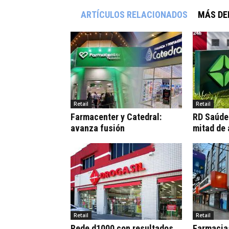
ARTÍCULOS RELACIONADOS
MÁS DE
Retail
Retail
Farmacenter y Catedral:
RD Saúde:
avanza fusión
mitad de
Retail
Retail
Rede d1000 con resultados
Farmacia