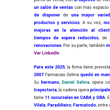
un salón de ventas
con más espacio
de disponer
de
una mayor varie
productos y servicios
. A su vez,
in
mejoras en la atención al client
tiempos de espera reducidos
, de
renovaciones
. Por su parte, también
m
Ver LinkedIn
Para este 2025
, la firma tiene previst
2007
Farmacias Selma
quedó en man
Su
hermano
,
Daniel
Selma
, opera c
trayectoria
, la cadena opera
principal
tiene
11 sucursales en CABA y GBA
. 
Vilela
;
Paradiñeiro
;
Farmatodo
, entre 