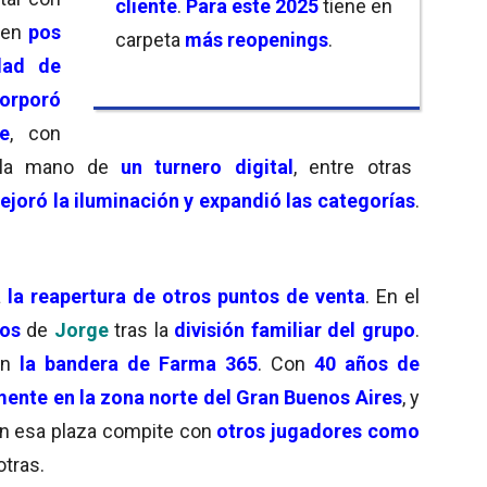
cliente
.
Para este 2025
tiene en
 en
pos
carpeta
más reopenings
.
dad de
corporó
e
, con
 la mano de
un turnero digital
, entre otras
ejoró la iluminación y expandió las categorías
.
a
la reapertura de otros puntos de venta
. En el
os
de
Jorge
tras la
división familiar del grupo
.
on
la bandera de Farma 365
.
Con
40 años de
mente en la zona norte del Gran Buenos Aires
, y
En esa plaza compite con
otros jugadores como
otras.