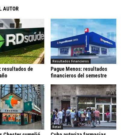
L AUTOR
Resultados Financieros
 resultados de
Pague Menos: resultados
 año
financieros del semestre
Retail
s Chester cumplió
Cuba autoriza farmacias