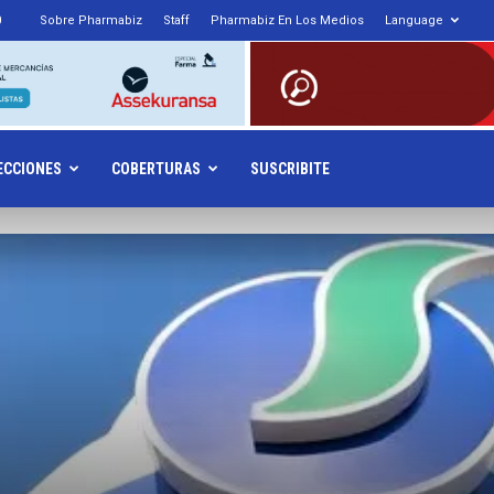
0
Sobre Pharmabiz
Staff
Pharmabiz En Los Medios
Language
armabiz.NET
ECCIONES
COBERTURAS
SUSCRIBITE