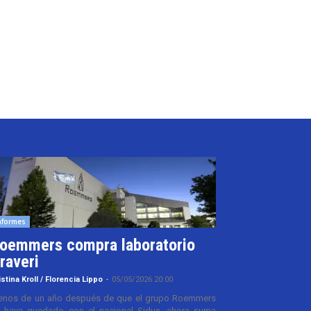
nformes
oemmers compra laboratorio
raveri
istina Kroll / Florencia Lippo
-
05/05/2026 20:00
nos de un año después de que el grupo Roemmers
 haya quedado con el nacional Sidus, ahora suma