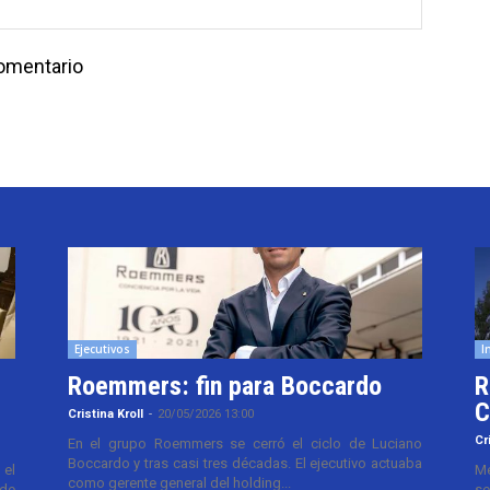
comentario
Ejecutivos
I
Roemmers: fin para Boccardo
R
C
Cristina Kroll
-
20/05/2026 13:00
Cr
En el grupo Roemmers se cerró el ciclo de Luciano
Boccardo y tras casi tres décadas. El ejecutivo actuaba
el
Me
como gerente general del holding...
 de
se