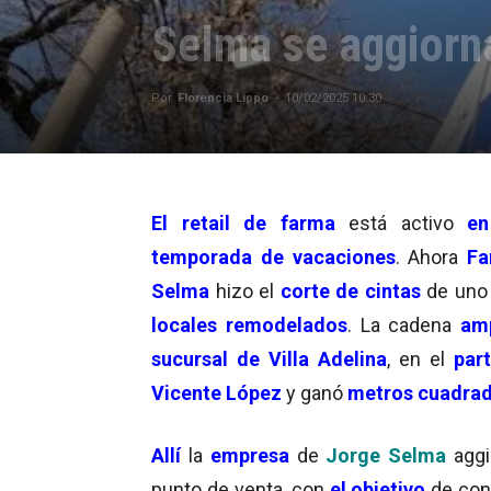
Selma se aggiorna
Por
Florencia Lippo
-
10/02/2025 10:30
El retail de farma
está activo
en
temporada de vacaciones
. Ahora
Fa
Selma
hizo el
corte de cintas
de uno
locales remodelados
. La cadena
am
sucursal de Villa Adelina
, en el
part
Vicente López
y ganó
metros cuadra
Allí
la
empresa
de
Jorge Selma
aggi
punto de venta, con
el objetivo
de con