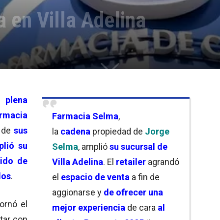
 en Villa Adelina
 plena
rmacia
Farmacia Selma
,
 de
sus
la
cadena
propiedad de
Jorge
plió su
Selma
, amplió
su sucursal de
ido de
Villa Adelina
. El
retailer
agrandó
dos
.
el
espacio de venta
a fin de
aggionarse y
de ofrecer una
ornó el
mejor experiencia
de cara
al
tar con