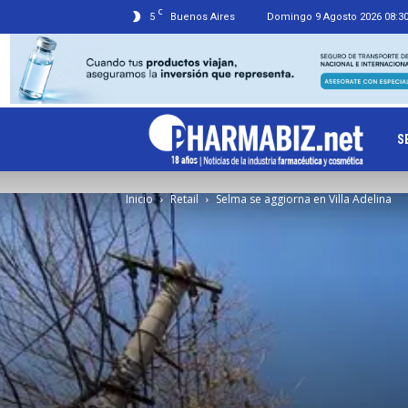
C
5
Buenos Aires
Domingo 9 Agosto 2026 08:3
Ph
S
Inicio
Retail
Selma se aggiorna en Villa Adelina