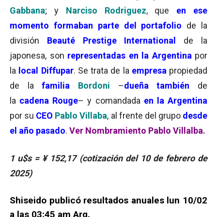
Gabbana
; y
Narciso Rodriguez
, que
en ese
momento formaban parte del portafolio
de la
división
Beauté Prestige International
de la
japonesa, son
representadas en la Argentina
por
la
local Diffupar
. Se trata de la
empresa
propiedad
de la
familia
Bordoni
–
dueña también
de
la
cadena Rouge
– y comandada
en la Argentina
por su
CEO
Pablo Villaba
, al frente del grupo
desde
el año pasado
.
Ver Nombramiento Pablo Villalba.
1 u$s = ¥ 152,17 (cotización del 10 de febrero de
2025)
Shiseido publicó resultados anuales lun 10/02
a las 03:45 am Arg.