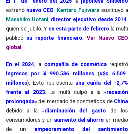
El 1° de enero del 2025
la
japonesa Shiseido
estrenó
nuevo CEO
.
Kentaro Fujiwara
sustituyó a
Masahiko Uotani
,
director ejecutivo desde 2014
,
quien se jubiló. Y
en esta parte de febrero
la multi
publicó
su reporte financiero
.
Ver Nuevo CEO
global
En el 2024
, la
compañía de cosmética
registró
ingresos por ¥ 990.586 millones
(
u$s 6.509
millones
). Esto representa
una caída del -2,7%
frente al 2023
. La multi culpó a la «
recesión
prolongada
» del mercado de cosméticos de
China
debido a la «
disminución del gasto
de los
consumidores y un
aumento del ahorro
en medio
de un
empeoramiento del sentimiento