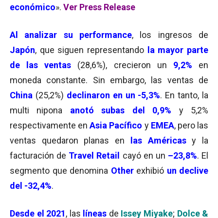
económic
o
».
Ver Press Release
Al
analizar su performance
, los ingresos de
Japón
, que siguen representando
la mayor parte
de las ventas
(28,6%), crecieron un
9,2%
en
moneda constante. Sin embargo, las ventas de
China
(25,2%)
declinaron en un -5,3%
. En tanto, la
multi nipona
anotó subas del 0,9
%
y 5,2%
respectivamente en
Asia Pacífico
y
EMEA
, pero las
ventas quedaron planas en
las Américas
y la
facturación de
Travel Retail
cayó en un
–
23,8%
. El
segmento que denomina
Other
exhibió
un declive
del -32,4%
.
Desde el 2021
, las
líneas
de
Issey Miyake
;
Dolce &