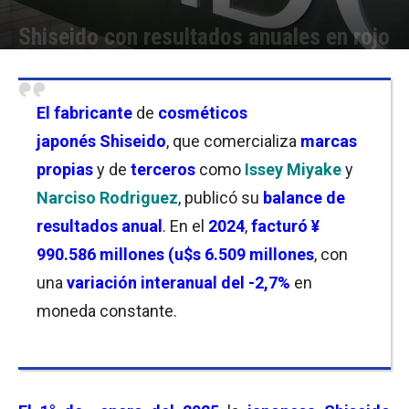
Shiseido con resultados anuales en rojo
Por
Joseph Foley
-
10/02/2025 08:30
El
fabricante
de
cosméticos
japonés
Shiseido
, que comercializa
marcas
propias
y de
terceros
como
Issey Miyake
y
Narciso Rodriguez
, publicó su
balance de
resultados anual
. En el
2024
,
facturó ¥
990.586 millones (u$s 6.509 millones
, con
una
variación interanual del -2,7%
en
moneda constante.