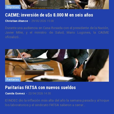
Empresas
CAEME: inversión de u$s 8.000 M en seis años
Christian Atance
-
29/05/2026 15:00
Durante una audiencia en Casa Rosada con el presidente de la Nación,
Javier Milei, y el ministro de Salud, Mario Lugones, la CAEME
oficializó...
Paritarias
Paritarias FATSA con nuevos sueldos
Camila Gomez
-
22/04/2026 14:30
El INDEC dio la inflación más alta del año la semana pasada y al toque
los laboratorios y el sindicato FATSA salieron a cerrar...