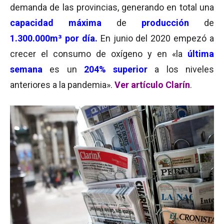
demanda de las provincias, generando en total una
capacidad máxima
de
producción
de
1.300.000m³ por día.
En junio del 2020 empezó a
crecer el consumo de oxígeno y en «la
última
semana
es un
204% superior
a los niveles
anteriores a la pandemia».
Ver artículo Clarín
.