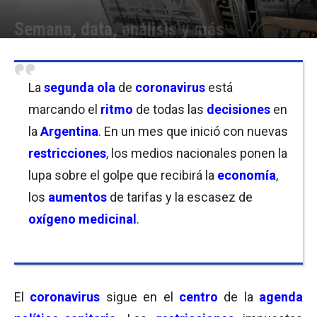
Semana, data, análisis y más
Por
Equipo de Redacción
-
03/05/2021 08:30
La
segunda ola
de
coronavirus
está
marcando el
ritmo
de todas las
decisiones
en
la
Argentina
. En un mes que inició con nuevas
restricciones
, los medios nacionales ponen la
lupa sobre el golpe que recibirá la
economía
,
los
aumentos
de tarifas y la escasez de
oxígeno medicinal
.
El
coronavirus
sigue en el
centro
de la
agenda