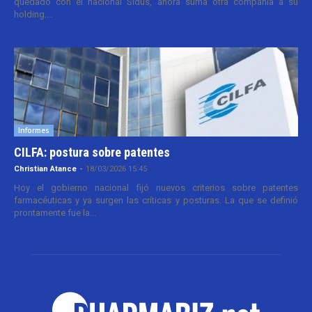
quedado con el nacional Sidus, ahora suma otra compañía a su
holding....
Informes
CILFA: postura sobre patentes
Christian Atance
-
18/03/2026 15:45
Hoy el gobierno nacional fijó nuevos criterios sobre patentes
farmacéuticas y ya surgen las críticas y posturas. La que se definió
prontamente fue la...