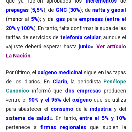
que ya fueron aprobados los
incrementos
de
prepagas
(
5,5%
); de
GNC
(
30%
); de
nafta y gaosil
(menor al
5%
)
; y
de
gas
para
empresas
(
e
ntre el
20% y 100%
). En tanto, falta confirmar la suba de las
tarifas de servicios de
telefonía celular
, aunque el
«ajuste deberá esperar hasta
junio
«.
Ver artículo
La Nación
.
Por último, el
oxígeno medicinal
sigue en las tapas
de los diarios. En
Clarín
, la periodista
Penélope
Canonico
informó que
dos empresas
producen
«entre el
90% y el 95%
del
oxígeno
que se utiliza
para abastecer el
consumo
de la
industria
y del
sistema de salud
«. En tanto,
entre el 5% y 10%
pertenece a
firmas regionales
que suplen la