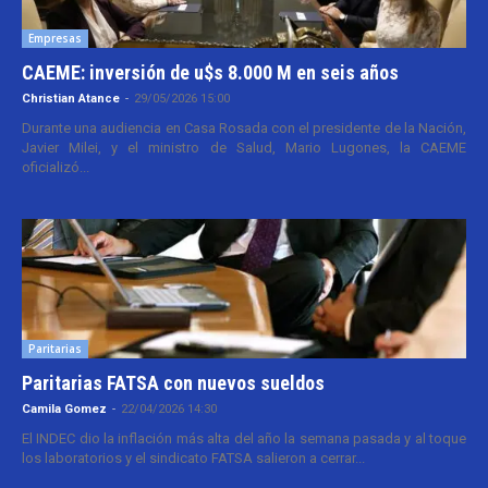
Empresas
CAEME: inversión de u$s 8.000 M en seis años
Christian Atance
-
29/05/2026 15:00
Durante una audiencia en Casa Rosada con el presidente de la Nación,
Javier Milei, y el ministro de Salud, Mario Lugones, la CAEME
oficializó...
Paritarias
Paritarias FATSA con nuevos sueldos
Camila Gomez
-
22/04/2026 14:30
El INDEC dio la inflación más alta del año la semana pasada y al toque
los laboratorios y el sindicato FATSA salieron a cerrar...