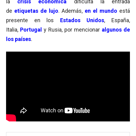
la
crisis económica
dificulta la entrada
de
etiquetas de lujo
. Además,
en el mundo
está
presente en los
Estados Unidos
, España,
Italia,
Portugal
y Rusia, por mencionar
algunos de
los países
.