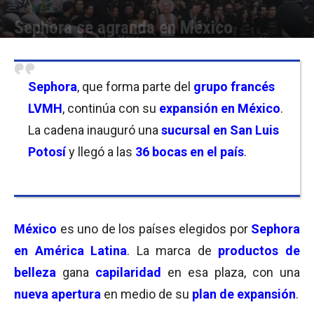
Sephora se agranda en México
Por
Florencia Lippo
-
18/10/2023 09:00
Sephora
, que forma parte del
grupo francés
LVMH
, continúa con su
expansión en México
.
La cadena inauguró una
sucursal en San Luis
Potosí
y llegó a las
36 bocas en el país
.
México
es uno de los países elegidos por
Sephora
en América Latina
. La marca de
productos de
belleza
gana
capilaridad
en esa plaza, con una
nueva apertura
en medio de su
plan de expansión
.