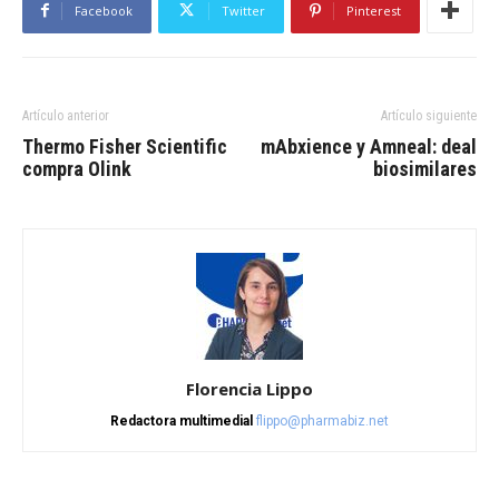
Facebook
Twitter
Pinterest
Artículo anterior
Artículo siguiente
Thermo Fisher Scientific
mAbxience y Amneal: deal
compra Olink
biosimilares
Florencia Lippo
Redactora multimedial
flippo@pharmabiz.net