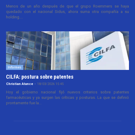
Menos de un año después de que el grupo Roemmers se haya
quedado con el nacional Sidus, ahora suma otra compañía a su
holding....
Informes
CILFA: postura sobre patentes
Christian Atance
-
18/03/2026 15:45
Hoy el gobierno nacional fijó nuevos criterios sobre patentes
farmacéuticas y ya surgen las críticas y posturas. La que se definió
prontamente fue la...