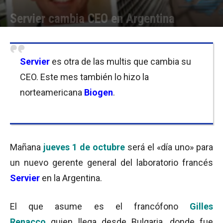
Servier cambia CEO en Argentina
Por
Equipo de Redacción
-
30/09/2015 12:05
Servier
es otra de las multis que cambia su
CEO. Este mes también lo hizo la
norteamericana
Biogen
.
Mañana
jueves 1 de octubre
será el «día uno» para
un nuevo gerente general del laboratorio francés
Servier
en la Argentina.
El que asume es el francófono
Gilles
Renacco
quien llega desde Bulgaria, donde fue