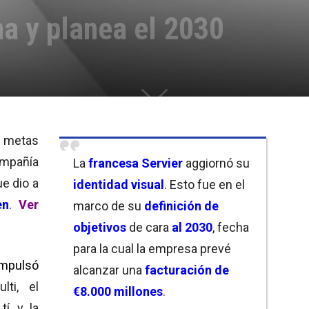
na y planea el 2030
s metas
ompañía
La
francesa Servier
aggiornó su
ue dio a
identidad visual
. Esto fue en el
en
.
Ver
marco de su
definición de
objetivos
de cara
a
l 2030
, fecha
para la cual la empresa prevé
impulsó
alcanzar una
facturación de
lti, el
€8.000 millones
.
tí, y la