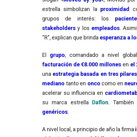
estrella simbolizan la
proximidad
c
grupos de interés: los
paciente
stakeholders
y los
empleados
. Asimi
“R”, explican que brinda
esperanza a lo
El
grupo
, comandado a nivel glob
facturación de €8.000 millones
en
el
una
estrategia basada en tres pilare
mediano
tanto en
onco
como en
neur
acelerar su influencia en
cardiometa
su marca estrella
Daflon
. También 
genéricos
.
A nivel local, a principio de año la firma