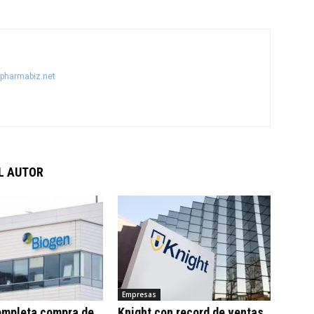
@pharmabiz.net
L AUTOR
Empresas
ompleta compra de
Knight con record de ventas,