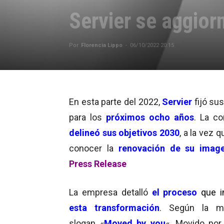
Servier se aggior
Por
Florencia Lippo
-
06/10/2022 20:15
En esta parte del 2022,
Servier
fijó su
para los
próximos ocho años
. La c
delineó sus objetivos 2030
, a la vez q
conocer la
renovación de su imag
Press Release
La empresa detalló
el
proceso
que 
esta transformación
. Según la mu
slogan «
Moved by you
«, Movido por 