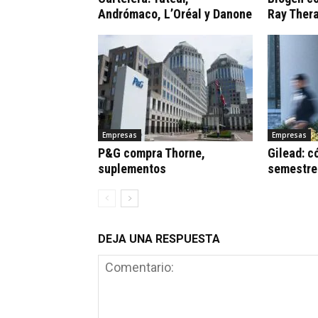
Andrómaco, L’Oréal y Danone
Ray Ther
Empresas
Empresas
P&G compra Thorne,
Gilead: c
suplementos
semestre
DEJA UNA RESPUESTA