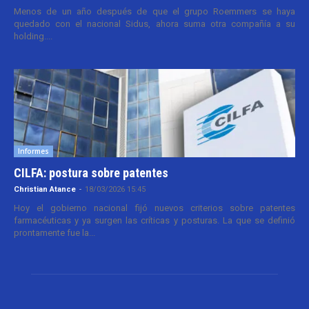
Menos de un año después de que el grupo Roemmers se haya
quedado con el nacional Sidus, ahora suma otra compañía a su
holding....
Informes
CILFA: postura sobre patentes
Christian Atance
-
18/03/2026 15:45
Hoy el gobierno nacional fijó nuevos criterios sobre patentes
farmacéuticas y ya surgen las críticas y posturas. La que se definió
prontamente fue la...