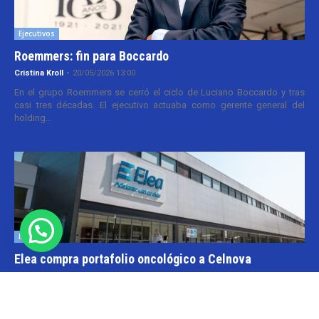
Ejecutivos
Roemmers: fin para Boccardo
Cristina Kroll
-
20/05/2026 13:00
En el grupo Roemmers se cerró el ciclo de Luciano Boccardo y tras
casi tres décadas. El ejecutivo actuaba como gerente general del
holding...
Empresas
Elea compra portafolio oncológico a Celnova
Cristina Kroll
-
20/03/2026 10:30
En la semana en que el gobierno nacional aggiornó el marco
normativo para las patentes farmacéuticas tuvo lugar una transacción