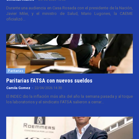
Durante una audiencia en Casa Rosada con el presidente de la Nación,
Javier Milei, y el ministro de Salud, Mario Lugones, la CAEME
oficializó...
Paritarias
Paritarias FATSA con nuevos sueldos
Camila Gomez
-
22/04/2026 14:30
El INDEC dio la inflación más alta del año la semana pasada y al toque
los laboratorios y el sindicato FATSA salieron a cerrar...