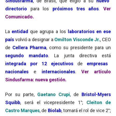
Sindusfarma
, de Brasil, que eligió a su
nuevo
directorio
para los
próximos tres años
.
Ver
Comunicado.
La
entidad
que agrupa a los
laboratorios en ese
país
volvió a designar a
Omilton Visconde Jr.
, CEO
de
Cellera Pharma
, como su presidente para un
segundo mandato
. La junta directiva está
integrada por 12 ejecutivos
de
empresas
nacionales
e
internacionales
.
Ver artículo
Sindusfarma: nueva gestión.
Por su parte,
Gaetano Crupi
, de
Bristol-Myers
Squibb
, será el vicepresidente 1°;
Cleiton de
Castro Marques
, de
Biolab
, tomará el rol de vice 2°;