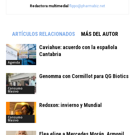
Redactora multimedial
flippo@pharmabiz.net
ARTÍCULOS RELACIONADOS
MÁS DEL AUTOR
Caviahue: acuerdo con la española
Cantabria
Agenda
Genomma con Cormillot para QG Biotics
Consumo
Masivo
Redoxon: invierno y Mundial
Consumo
Masivo
Elea elige a Mercedes Morán, Armonil