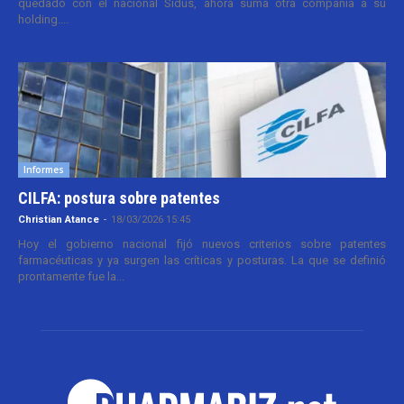
quedado con el nacional Sidus, ahora suma otra compañía a su
holding....
Informes
CILFA: postura sobre patentes
Christian Atance
-
18/03/2026 15:45
Hoy el gobierno nacional fijó nuevos criterios sobre patentes
farmacéuticas y ya surgen las críticas y posturas. La que se definió
prontamente fue la...