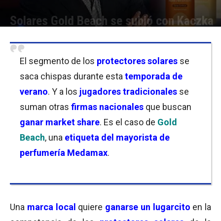
Solares Gold Beach se subió con Kaczka
Por
Florencia Lippo
-
15/02/2022 10:00
El segmento de los
protectores solares
se
saca chispas durante esta
temporada de
verano
. Y a los
jugadores tradicionales
se
suman otras
firmas nacionales
que buscan
ganar market share
. Es el caso de
Gold
Beach
, una
etiqueta del mayorista de
perfumería Medamax
.
Una
marca local
quiere
ganarse un lugarcito
en la