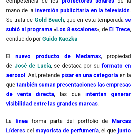
competencia de los
protectores solares
de la
mano de la
inversión publicitaria en la televisión
.
Se trata de
Gold Beach
, que en esta temporada
se
subió al programa
«
Los 8 escalones
«, de
El Trece
,
conducido por
Guido Kaczka
.
El
nuevo producto de
Medamax
, propiedad
de
José de Lucía
, se destaca por su
formato en
aerosol
. Así, pretende
pisar en una
categoría
en la
que
también suman presentaciones
las empresas
de
venta direc
t
a
, las que
intentan generar
visibilidad entre las grandes marcas
.
La
línea
forma parte del portfolio de
Marcas
Líderes
del
mayorista de perfumería
, el que
junto