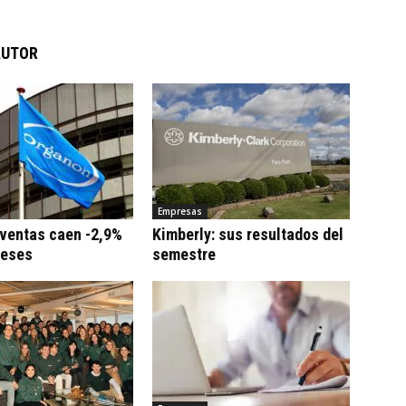
AUTOR
Empresas
 ventas caen -2,9%
Kimberly: sus resultados del
meses
semestre