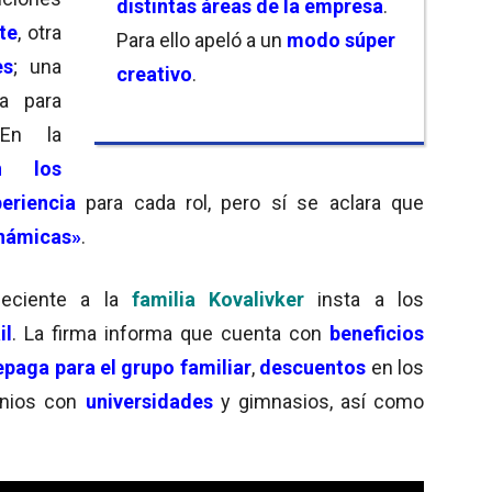
distintas áreas de la empresa
.
te
, otra
Para ello apeló a un
modo súper
es
; una
creativo
.
ma para
En la
n los
eriencia
para cada rol, pero sí se aclara que
inámicas»
.
neciente a la
familia Kovalivker
insta a los
il
. La firma informa que cuenta con
beneficios
epaga para el grupo familiar
,
descuentos
en los
enios con
universidades
y gimnasios, así como