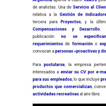
de analistas. Una de
Servicio al Clien
relativa a la
Gestión de Indicador
tercera para
Proyectos
, y la últi
Compensaciones y Desarrollo
. 
publicación
no se especifica
requerimientos
de
formación
o
exp
convocan a
personas «proactivas y d
Para
postularse
, la empresa perte
interesados a
enviar su CV por e-ma
para sus empleados
, lo que incluye
pr
productos que comercializan
, conv
actividades recreativas
al aire libre.