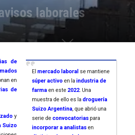
avisos laborales
gias de
lamados
El
mercado laboral
se mantiene
ionan en
súper activo
en la
industria de
ias de
farma
en este
2022
. Una
muestra de ello es la
droguería
Suizo Argentina
, que abrió una
izado
y
serie de
convocatorias
para
a Suizo
incorporar a analistas
en
ciones