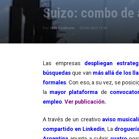
Suizo: combo de 
Por
Mila Goldfeder
-
20/04/2022 19:30
Las empresas
despliegan estrate
búsquedas
que van
más allá de los l
formales
. Con eso, a su vez, se posic
la
mayor plataforma
de
convocator
empleo
.
Ver publicación.
A través de un creativo
aviso musical
compartido en Linkedin
, La
droguerí
Argentina
apunta a cubrir
cuatro
posi