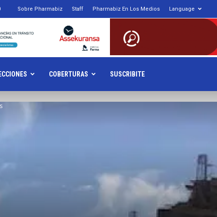
0
Sobre Pharmabiz
Staff
Pharmabiz En Los Medios
Language
armabiz.NET
ECCIONES
COBERTURAS
SUSCRIBITE
s