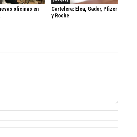
Empresas
uevas oficinas en
Cartelera: Elea, Gador, Pfizer
a
y Roche