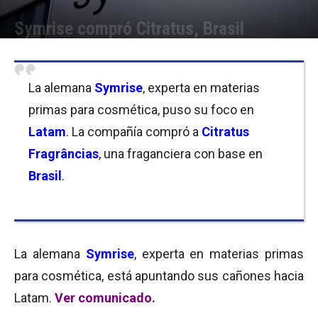
Symrise compró Citratus, Brasil
Por
Micaela Bitch
-
07/12/2017 10:00
La alemana
Symrise
, experta en materias
primas para cosmética, puso su foco en
Latam
. La compañía compró a
Citratus
Fragrâncias
, una fraganciera con base en
Brasil
.
La alemana
Symrise
, experta en materias primas
para cosmética, está apuntando sus cañones hacia
Latam.
Ver comunicado.