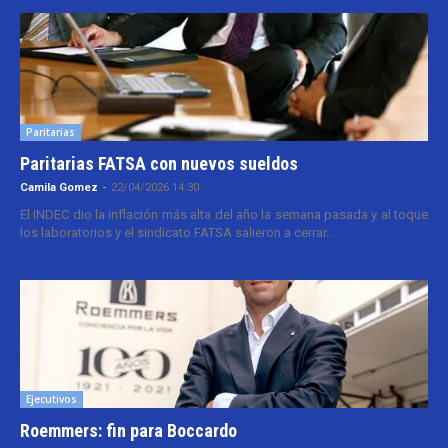
Paritarias
Paritarias FATSA con nuevos sueldos
Camila Gomez
-
22/04/2026 14:30
El INDEC dio la inflación más alta del año la semana pasada y al toque
los laboratorios y el sindicato FATSA salieron a cerrar...
Ejecutivos
Roemmers: fin para Boccardo