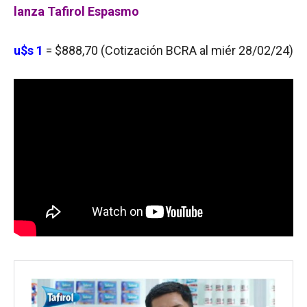
lanza Tafirol Espasmo
u$s 1
= $888,70 (Cotización BCRA al miér 28/02/24)