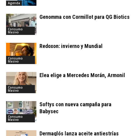
Agenda
Genomma con Cormillot para QG Biotics
Consumo
Masivo
Redoxon: invierno y Mundial
Consumo
Masivo
Elea elige a Mercedes Morán, Armonil
Consumo
Masivo
Softys con nueva campaña para
Babysec
Consumo
Masivo
Dermaglós lanza aceite antiestrías