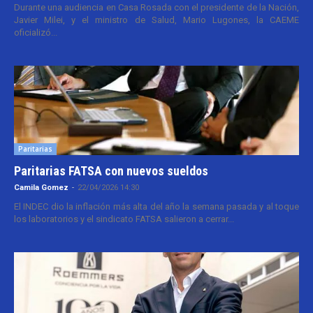
Durante una audiencia en Casa Rosada con el presidente de la Nación,
Javier Milei, y el ministro de Salud, Mario Lugones, la CAEME
oficializó...
Paritarias
Paritarias FATSA con nuevos sueldos
Camila Gomez
-
22/04/2026 14:30
El INDEC dio la inflación más alta del año la semana pasada y al toque
los laboratorios y el sindicato FATSA salieron a cerrar...