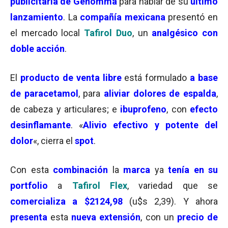
publicitaria de Genomma
para hablar de su
último
lanzamiento
. La
compañía mexicana
presentó en
el mercado local
Tafirol Duo
, un
analgésico con
doble acción
.
El
producto de venta libre
está formulado
a base
de paracetamol
, para
aliviar dolores de espalda
,
de cabeza y articulares; e
ibuprofeno
, con
efecto
desinflamante
. «
Alivio efectivo y potente del
dolor
«, cierra el
spot
.
Con esta
combinación
la
marca
ya
tenía en su
portfolio
a
Tafirol Flex
, variedad que se
comercializa a $2124,98
(u$s 2,39). Y ahora
presenta
esta
nueva extensión
, con un
precio de