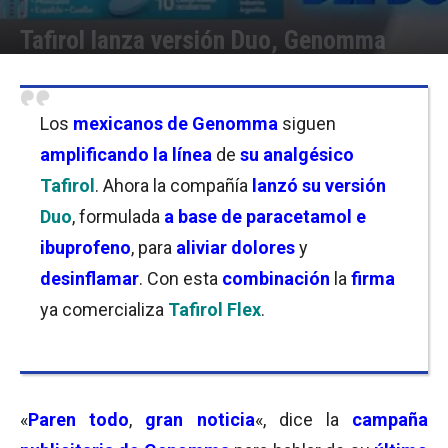
Tafirol lanza versión Duo, Genomma
Por
Florencia Lippo
-
28/02/2024 16:00
Los
mexicanos de Genomma
siguen
amplificando la línea
de
su analgésico
Tafirol
. Ahora la compañía
lanzó su versión
Duo
, formulada
a base de paracetamol e
ibuprofeno
, para
aliviar dolores
y
desinflamar
. Con esta
combinación
la
firma
ya comercializa
Tafirol Flex
.
«
Paren todo
,
gran noticia
«, dice la
campaña