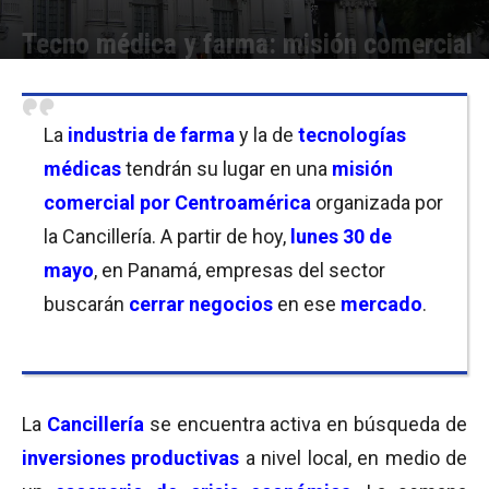
Tecno médica y farma: misión comercial
Por
Equipo de Redacción
-
30/05/2022 09:30
La
industria de farma
y la de
tecnologías
médicas
tendrán su lugar en una
misión
comercial por Centroamérica
organizada por
la Cancillería. A partir de hoy,
lunes 30 de
mayo
, en Panamá, empresas del sector
buscarán
cerrar negocios
en ese
mercado
.
La
Cancillería
se encuentra activa en búsqueda de
inversiones productivas
a nivel local, en medio de