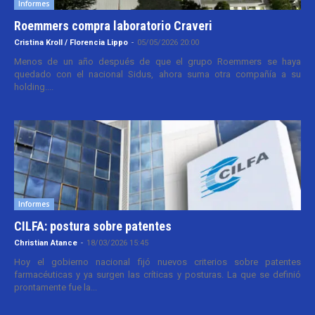
Informes
Roemmers compra laboratorio Craveri
Cristina Kroll / Florencia Lippo
-
05/05/2026 20:00
Menos de un año después de que el grupo Roemmers se haya
quedado con el nacional Sidus, ahora suma otra compañía a su
holding....
Informes
CILFA: postura sobre patentes
Christian Atance
-
18/03/2026 15:45
Hoy el gobierno nacional fijó nuevos criterios sobre patentes
farmacéuticas y ya surgen las críticas y posturas. La que se definió
prontamente fue la...