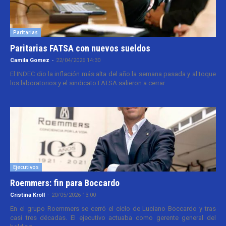
Paritarias
Paritarias FATSA con nuevos sueldos
Camila Gomez
-
22/04/2026 14:30
El INDEC dio la inflación más alta del año la semana pasada y al toque
los laboratorios y el sindicato FATSA salieron a cerrar...
Ejecutivos
Roemmers: fin para Boccardo
Cristina Kroll
-
20/05/2026 13:00
En el grupo Roemmers se cerró el ciclo de Luciano Boccardo y tras
casi tres décadas. El ejecutivo actuaba como gerente general del