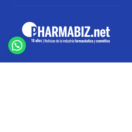
SOBRE NOSOTROS
Pharmabiz es un diario especializado en el quehacer
de la industria farmacéutica y cosmética. Investiga y
analiza noticias desde la Ciudad de Buenos Aires para
toda la región
Contáctanos:
info@pharmabiz.net
SEGUINOS