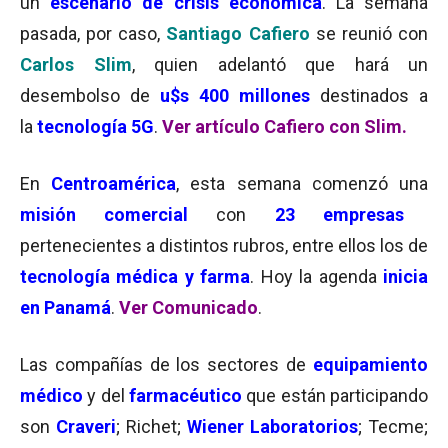
un
escenario de crisis económica
. La semana
pasada, por caso,
Santiago Cafiero
se reunió con
Carlos Slim
, quien adelantó que hará un
desembolso de
u$s 400 millones
destinados a
la
tecnología 5G
.
Ver artículo Cafiero con Slim.
En
Centroamérica
, esta semana comenzó una
misión comercial
con
23 empresas
pertenecientes a distintos rubros, entre ellos los de
tecnología médica y farma
. Hoy la agenda
inicia
en Panamá
.
Ver Comunicado
.
Las compañías de los sectores de
equipamiento
médico
y del
farmacéutico
que están participando
son
Craveri
; Richet;
Wiener Laboratorios
; Tecme;