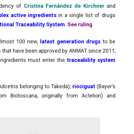
sidency of
Cristina Fernández de Kirchner
and
lex active ingredients
in a single list of drugs
ional Traceability System
.
See ruling
almost 100 new,
latest generation drugs
to be
ts that have been approved by ANMAT since 2011,
ingredients must enter the
traceability system
Adcetris belonging to Takeda);
riociguat
(Bayer’s
om Biotoscana, originally from Actelion) and