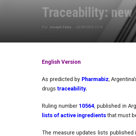
Traceability: new
Por
Joseph Foley
-
23/09/2016 12:15
English Version
As predicted by
Pharmabiz
, Argentina
drugs
traceability
.
Ruling number
10564
, published in Ar
lists of active ingredients
that must b
The measure updates lists published i