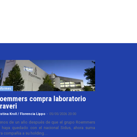
nformes
oemmers compra laboratorio
raveri
istina Kroll / Florencia Lippo
-
05/05/2026 20:00
nos de un año después de que el grupo Roemmers
 haya quedado con el nacional Sidus, ahora suma
ra compañía a su holding....