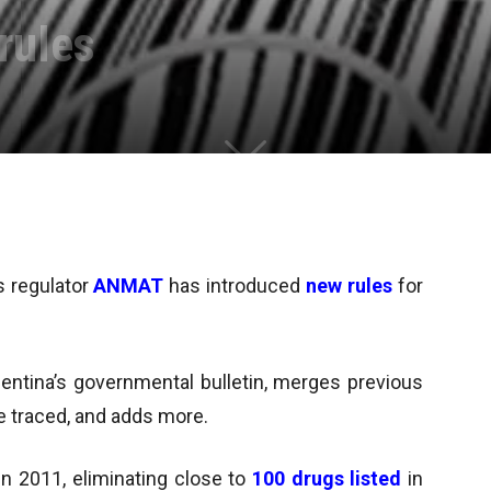
 rules
’s regulator
ANMAT
has introduced
new rules
for
gentina’s governmental bulletin, merges previous
e traced, and adds more.
n 2011, eliminating close to
100 drugs listed
in