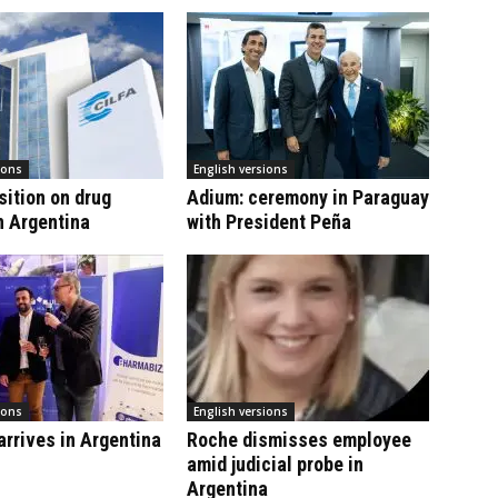
ions
English versions
sition on drug
Adium: ceremony in Paraguay
n Argentina
with President Peña
ions
English versions
rrives in Argentina
Roche dismisses employee
amid judicial probe in
Argentina