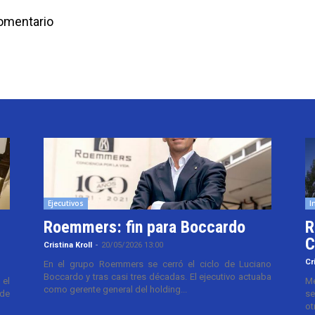
comentario
Ejecutivos
I
Roemmers: fin para Boccardo
R
C
Cristina Kroll
-
20/05/2026 13:00
Cr
En el grupo Roemmers se cerró el ciclo de Luciano
Boccardo y tras casi tres décadas. El ejecutivo actuaba
el
Me
como gerente general del holding...
 de
se
ot