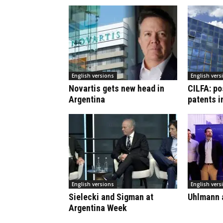
English versions
English vers
Novartis gets new head in
CILFA: po
Argentina
patents i
English versions
English vers
Sielecki and Sigman at
Uhlmann a
Argentina Week