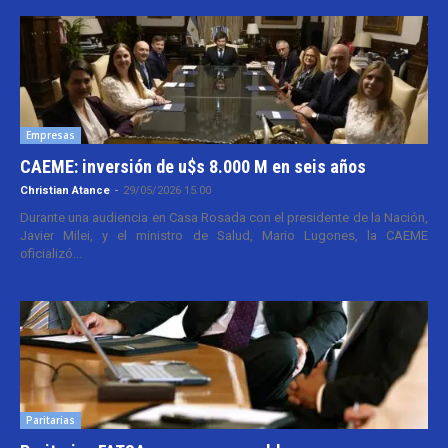
Empresas
CAEME: inversión de u$s 8.000 M en seis años
Christian Atance
-
29/05/2026 15:00
Durante una audiencia en Casa Rosada con el presidente de la Nación,
Javier Milei, y el ministro de Salud, Mario Lugones, la CAEME
oficializó...
Paritarias