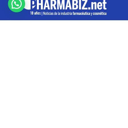
SOBRE NOSOTROS
Pharmabiz es un diario especializado en el quehacer
de la industria farmacéutica y cosmética. Investiga y
analiza noticias desde la Ciudad de Buenos Aires para
toda la región
Contáctanos:
info@pharmabiz.net
SEGUINOS