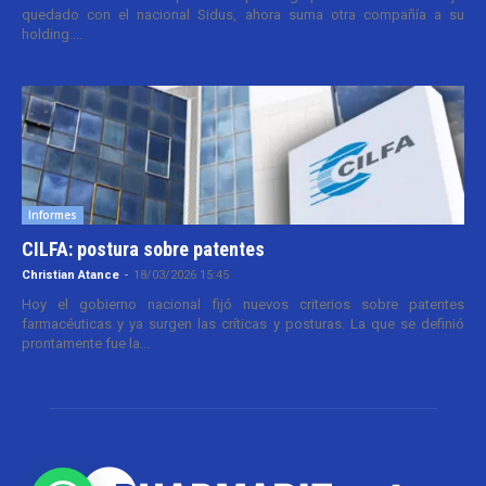
quedado con el nacional Sidus, ahora suma otra compañía a su
holding....
Informes
CILFA: postura sobre patentes
Christian Atance
-
18/03/2026 15:45
Hoy el gobierno nacional fijó nuevos criterios sobre patentes
farmacéuticas y ya surgen las críticas y posturas. La que se definió
prontamente fue la...