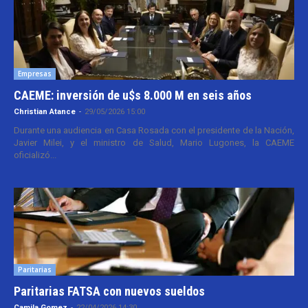
Empresas
CAEME: inversión de u$s 8.000 M en seis años
Christian Atance
-
29/05/2026 15:00
Durante una audiencia en Casa Rosada con el presidente de la Nación,
Javier Milei, y el ministro de Salud, Mario Lugones, la CAEME
oficializó...
Paritarias
Paritarias FATSA con nuevos sueldos
Camila Gomez
-
22/04/2026 14:30