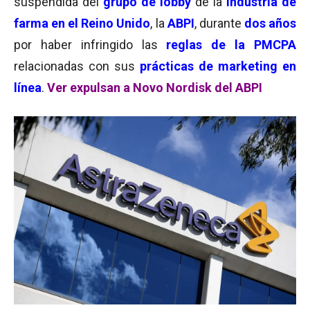
suspendida del
grupo de lobby
de la
industria de
farma en el Reino Unido
, la
ABPI
, durante
dos años
por haber infringido las
reglas de la PMCPA
relacionadas con sus
prácticas de marketing en
línea
.
Ver expulsan a Novo Nordisk del ABPI