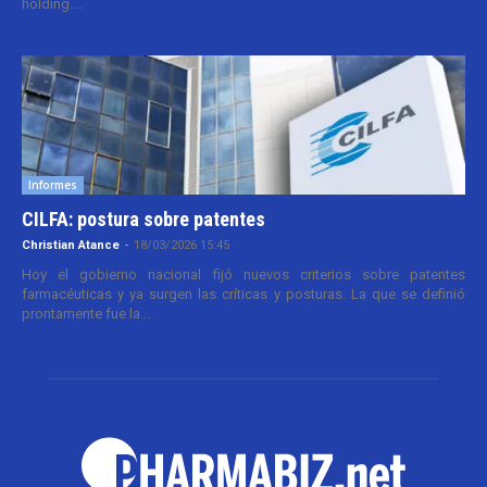
holding....
Informes
CILFA: postura sobre patentes
Christian Atance
-
18/03/2026 15:45
Hoy el gobierno nacional fijó nuevos criterios sobre patentes
farmacéuticas y ya surgen las críticas y posturas. La que se definió
prontamente fue la...