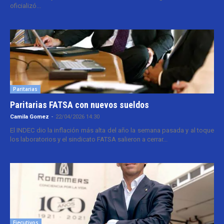
oficializó...
Paritarias
Paritarias FATSA con nuevos sueldos
Camila Gomez
-
22/04/2026 14:30
El INDEC dio la inflación más alta del año la semana pasada y al toque
los laboratorios y el sindicato FATSA salieron a cerrar...
Ejecutivos