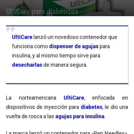
UltiCare para diabéticos
Por
Equipo de Redacción
-
03/04/2017 08:00
UltiCare
lanzó un novedoso contenedor que
funciona como
dispenser de agujas
para
insulina, y al mismo tiempo sirve para
desecharlas
de manera segura.
La norteamericana
UltiCare
, enfocada en
dispositivos de inyección para
diabetes
, le dio una
vuelta de rosca a las
agujas para insulina
.
La marca lanzó un contenedor para «Pen Needles»,