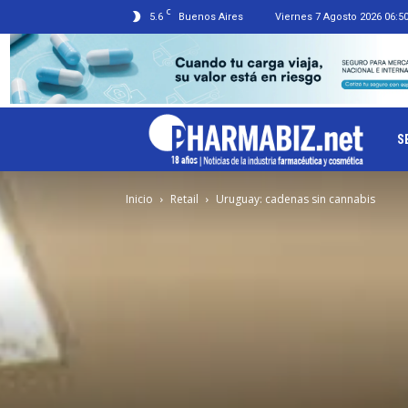
C
5.6
Buenos Aires
Viernes 7 Agosto 2026 06:5
Ph
S
Inicio
Retail
Uruguay: cadenas sin cannabis