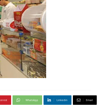
terest
WhatsApp
Linkedin
Email