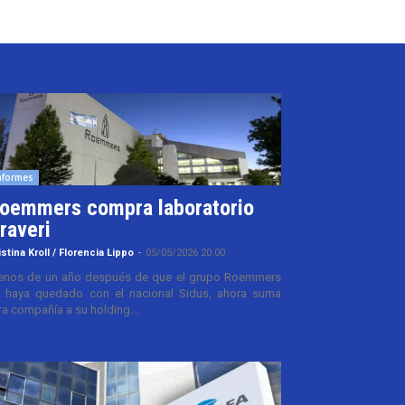
nformes
oemmers compra laboratorio
raveri
istina Kroll / Florencia Lippo
-
05/05/2026 20:00
nos de un año después de que el grupo Roemmers
 haya quedado con el nacional Sidus, ahora suma
ra compañía a su holding....