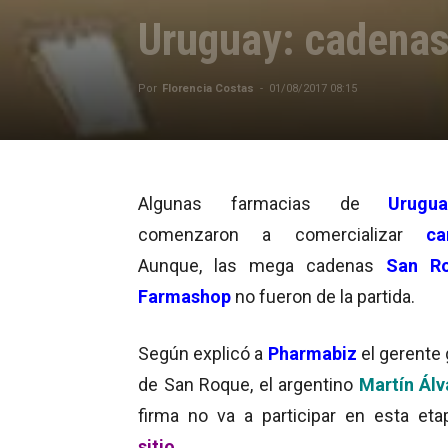
Uruguay: cadenas
Por
Florencia Costas
-
01/08/2017 08:15
Algunas farmacias de
Urugua
comenzaron a comercializar
can
Aunque, las mega cadenas
San R
Farmashop
no fueron de la partida.
Según explicó a
Pharmabiz
el gerente 
de San Roque, el argentino
Martín Álv
firma no va a participar en esta et
sitio