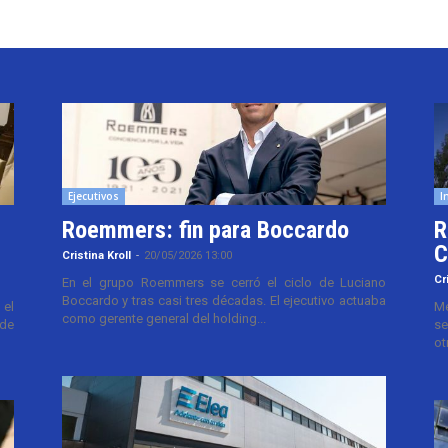
Ejecutivos
I
Roemmers: fin para Boccardo
R
C
Cristina Kroll
-
20/05/2026 13:00
Cr
En el grupo Roemmers se cerró el ciclo de Luciano
Boccardo y tras casi tres décadas. El ejecutivo actuaba
el
Me
como gerente general del holding...
 de
se
ot