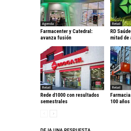
Agenda
Retail
Farmacenter y Catedral:
RD Saúde:
avanza fusión
mitad de
Retail
Retail
Rede d1000 con resultados
Farmacia
semestrales
100 años
DEJA UNA RESPUESTA