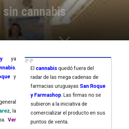
 sin cannabis
y
ya
nabis
.
El
cannabis
quedó fuera del
oque
y
radar de las mega cadenas de
farmacias uruguayas
San Roque
y Farmashop
. Las firmas no se
general
subieron a la iniciativa de
arez
, la
comercializar el producto en sus
apa.
Ver
puntos de venta.