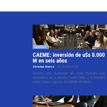
Empresas
CAEME: inversión de u$s 8.000
M en seis años
Christian Atance
-
29/05/2026 15:00
Durante una audiencia en Casa Rosada con 
presidente de la Nación, Javier Milei, y el ministro
Salud, Mario Lugones, la CAEME oficializó...