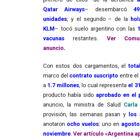
Qatar Airways
– desembarcó
4
unidades
; y el segundo – de la
hol
KLM
– tocó suelo argentino con las
vacunas
restantes.
Ver Comun
anuncio.
Con estos dos cargamentos, el
tota
marco del
contrato suscripto
entre el
a
1.7 millones
, lo cual representa
el 3
producto había sido
aprobado en el 
anuncio, la ministra de Salud
Carla 
provisión, las semanas pasan y
los
anotaron
ocho vuelos
: uno en
agosto
noviembre
.
Ver artículo «Argentina 