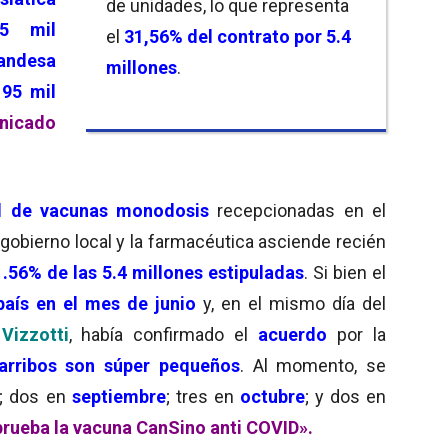
de unidades, lo que representa
95 mil
el
31,56% del contrato por 5.4
andesa
millones
.
195 mil
icado
l de vacunas monodosis
recepcionadas en el
 gobierno local y la farmacéutica asciende recién
1.56% de las 5.4 millones estipuladas
. Si bien el
país en el mes de junio
y, en el mismo día del
Vizzotti
, había confirmado el
acuerdo
por la
 arribos son súper pequeños
. Al momento, se
; dos en
septiembre
; tres en
octubre
; y dos en
aprueba la vacuna CanSino anti COVID».