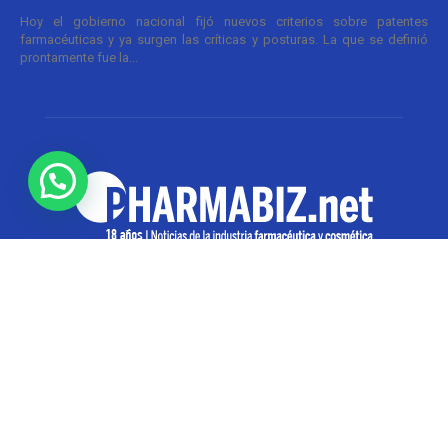
Hoy el gobierno nacional fijó nuevos criterios sobre patentes
farmacéuticas y ya surgen las críticas y posturas. La que se definió
prontamente fue la...
SOBRE NOSOTROS
Pharmabiz es un diario especializado en el quehacer
de la industria farmacéutica y cosmética. Investiga y
analiza noticias desde la Ciudad de Buenos Aires para
toda la región