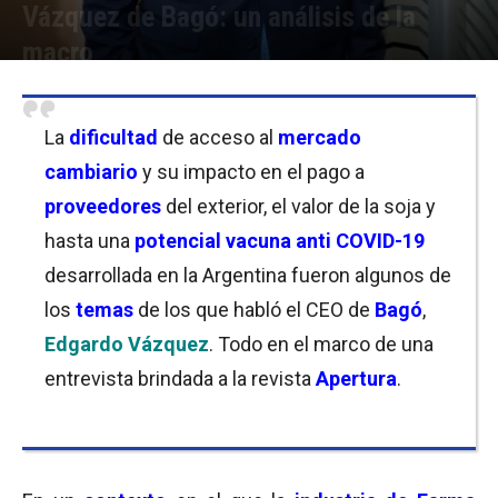
Vázquez de Bagó: un análisis de la
macro
Por
Equipo de Redacción
-
08/03/2021 11:30
La
dificultad
de acceso al
mercado
cambiario
y su impacto en el pago a
proveedores
del exterior, el valor de la soja y
hasta una
potencial vacuna anti COVID-19
desarrollada en la Argentina fueron algunos de
los
temas
de los que habló el CEO de
Bagó
,
Edgardo Vázquez
. Todo en el marco de una
entrevista brindada a la revista
Apertura
.