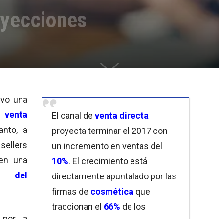
oyecciones
uvo una
la
venta
El canal de
venta directa
anto, la
proyecta terminar el 2017 con
ellers
un incremento en ventas del
yen una
10%
. El crecimiento está
to del
directamente apuntalado por las
firmas de
cosmética
que
traccionan el
66%
de los
 por la