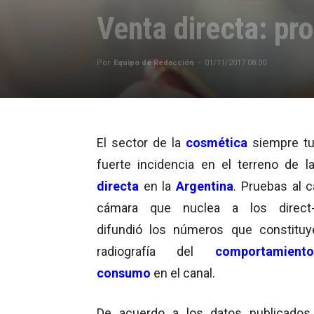
Venta directa: pr
Por
Equipo de Redacción
-
01/11/2017 08:30
El sector de la
cosmética
siempre t
fuerte incidencia en el terreno de 
directa
en la
Argentina
. Pruebas al c
cámara que nuclea a los direct-s
difundió los números que constitu
radiografía del
comportamien
consumo
en el canal.
De acuerdo a los datos publicados