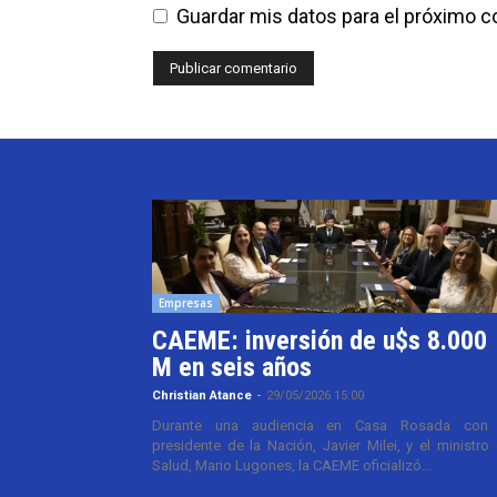
Guardar mis datos para el próximo 
Empresas
CAEME: inversión de u$s 8.000
M en seis años
Christian Atance
-
29/05/2026 15:00
Durante una audiencia en Casa Rosada con 
presidente de la Nación, Javier Milei, y el ministro
Salud, Mario Lugones, la CAEME oficializó...