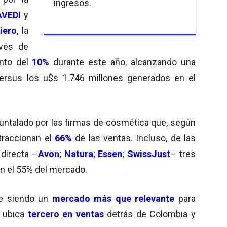
ingresos.
AVEDI
y
iero
, la
avés de
ento del
10%
durante este año, alcanzando una
versus los u$s 1.746 millones generados en el
untalado por las firmas de cosmética que, según
 traccionan el
66%
de las ventas. Incluso, de las
directa –
Avon
;
Natura
;
Essen
;
SwissJust
– tres
an el 55% del mercado.
ue siendo un
mercado más que relevante
para
 ubica
tercero en ventas
detrás de Colombia y