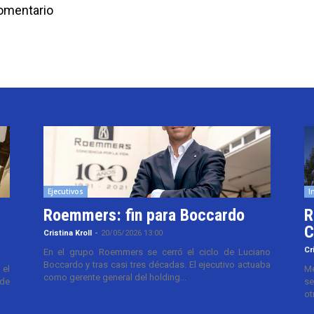
comentario
Ejecutivos
I
Roemmers: fin para Boccardo
R
C
Cristina Kroll
-
20/05/2026 13:00
Cr
En el grupo Roemmers se cerró el ciclo de Luciano
Boccardo y tras casi tres décadas. El ejecutivo actuaba
el
Me
como gerente general del holding...
 de
se
ot