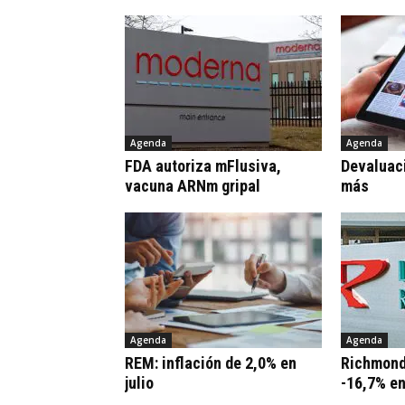
Agenda
Agenda
FDA autoriza mFlusiva,
Devaluaci
vacuna ARNm gripal
más
Agenda
Agenda
REM: inflación de 2,0% en
Richmond
julio
-16,7% e