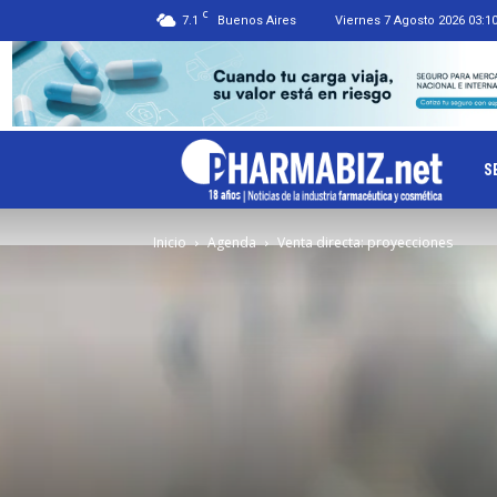
C
7.1
Buenos Aires
Viernes 7 Agosto 2026 03:1
Ph
S
Inicio
Agenda
Venta directa: proyecciones