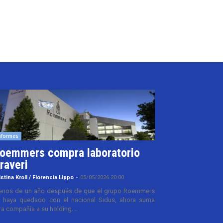
nformes
oemmers compra laboratorio
raveri
istina Kroll / Florencia Lippo
-
05/05/2026 20:00
nos de un año después de que el grupo Roemmers
 haya quedado con el nacional Sidus, ahora suma
ra compañía a su holding....