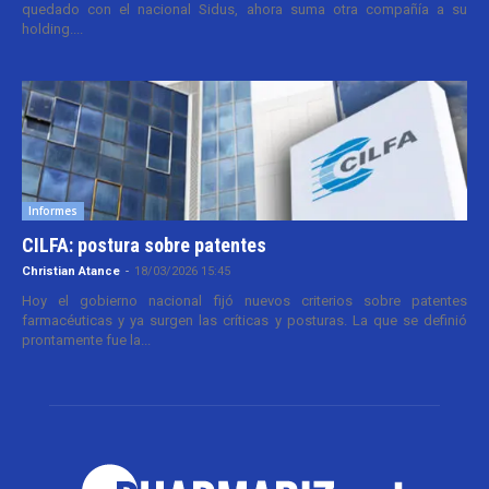
quedado con el nacional Sidus, ahora suma otra compañía a su
holding....
Informes
CILFA: postura sobre patentes
Christian Atance
-
18/03/2026 15:45
Hoy el gobierno nacional fijó nuevos criterios sobre patentes
farmacéuticas y ya surgen las críticas y posturas. La que se definió
prontamente fue la...