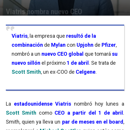
Viatris nombra nuevo CEO
Por
Joseph Foley
-
27/02/2023 19:00
Viatris
, la empresa que
resultó de la
combinación
de
Mylan
con
Upjohn
de
Pfizer
,
nombró a un
nuevo CEO
global
que tomará
su
nuevo sillón
el próximo
1 de abril
. Se trata de
Scott Smith
, un ex-COO de
Celgene
.
La
estadounidense
Viatris
nombró hoy lunes a
Scott Smith
como
CEO a partir del
1 de abril
.
Smith, quien ya lleva un
par de meses en el board
,