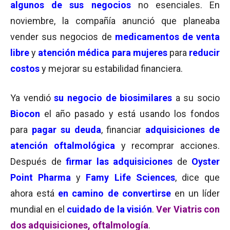
algunos de sus negocios
no esenciales.
En
noviembre, la compañía anunció que planeaba
vender sus negocios de
medicamentos de venta
libre
y
atención médica para mujeres
para
reducir
costos
y mejorar su estabilidad financiera.
Ya vendió
su negocio de biosimilares
a su socio
Biocon
el año pasado y está usando los fondos
para
pagar su deuda
, financiar
adquisiciones de
atención oftalmológica
y recomprar acciones.
Después de
firmar las adquisiciones
de
Oyster
Point Pharma
y
Famy Life Sciences
, dice que
ahora está
en camino de convertirse
en un líder
mundial en el
cuidado de la visión
.
Ver Viatris con
dos adquisiciones, oftalmología
.