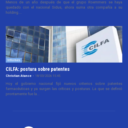
Menos de un año después de que el grupo Roemmers se haya
quedado con el nacional Sidus, ahora suma otra compañía a su
holding....
Informes
CILFA: postura sobre patentes
Christian Atance
-
18/03/2026 15:45
Hoy el gobierno nacional fijó nuevos criterios sobre patentes
farmacéuticas y ya surgen las críticas y posturas. La que se definió
prontamente fue la...