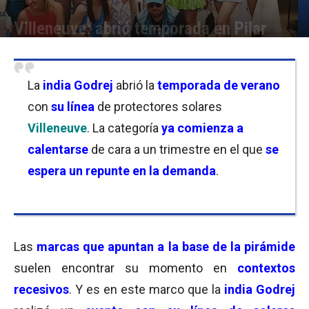
Villeneuve: abrió temporada en Pilar
Por
Florencia Costas
-
23/11/2022 11:00
La
india Godrej
abrió la
temporada de verano
con
su línea
de protectores solares
Villeneuve
. La categoría
ya comienza a
calentarse
de cara a un trimestre en el que
se
espera un repunte en la demanda
.
Las
marcas que apuntan a la base de la pirámide
suelen encontrar su momento en
contextos
recesivos
. Y es en este marco que la
india Godrej