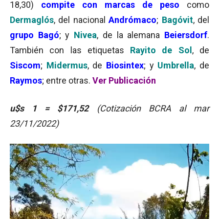
18,30)
compite
con marcas de peso
como
Dermaglós
, del nacional
Andrómaco
;
Bagóvit
, del
grupo Bagó
; y
Nivea
, de la alemana
Beiersdorf
.
También con las etiquetas
Rayito de Sol
, de
Siscom
;
Midermus
, de
Biosintex
; y
Umbrella
, de
Raymos
; entre otras.
Ver Publicación
u$s 1 = $171,52
(Cotización BCRA al mar
23/11/2022)
Reproductor
de
vídeo