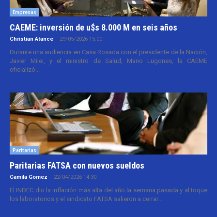
Empresas
CAEME: inversión de u$s 8.000 M en seis años
Christian Atance
-
29/05/2026 15:00
Durante una audiencia en Casa Rosada con el presidente de la Nación,
Javier Milei, y el ministro de Salud, Mario Lugones, la CAEME
oficializó...
Paritarias
Paritarias FATSA con nuevos sueldos
Camila Gomez
-
22/04/2026 14:30
El INDEC dio la inflación más alta del año la semana pasada y al toque
los laboratorios y el sindicato FATSA salieron a cerrar...