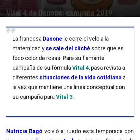
Vital 4 de Danone: campaña 2019
Por
Equipo de Redacción
-
24/04/2019 09:00
La francesa
Danone
le corre el velo a la
maternidad y
se sale del cliché
sobre que es
todo color de rosas. Para su flamante
campaña de su fórmula
Vital 4
, pasa revista a
diferentes
situaciones de la vida cotidiana
a
la vez que mantiene una línea conceptual con
su campaña para
Vital 3
.
Nutricia Bagó
volvió al ruedo esta temporada con