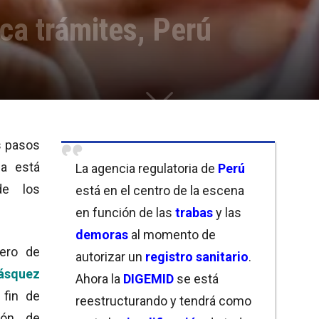
ca trámites, Perú
s pasos
ia está
La agencia regulatoria de
Perú
de los
está en el centro de la escena
en función de las
trabas
y las
demoras
al momento de
ero de
autorizar un
registro sanitario
.
ásquez
Ahora la
DIGEMID
se está
 fin de
reestructurando y tendrá como
ión de