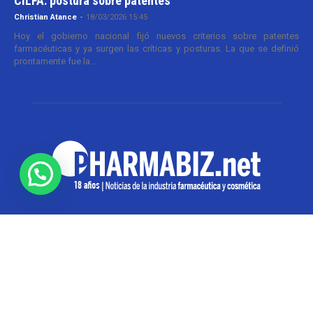
CILFA: postura sobre patentes
Christian Atance
-
18/03/2026 15:45
Hoy el gobierno nacional fijó nuevos criterios sobre patentes
farmacéuticas y ya surgen las críticas y posturas. La que se definió
prontamente fue la...
SOBRE NOSOTROS
Pharmabiz es un diario especializado en el quehacer
de la industria farmacéutica y cosmética. Investiga y
analiza noticias desde la Ciudad de Buenos Aires para