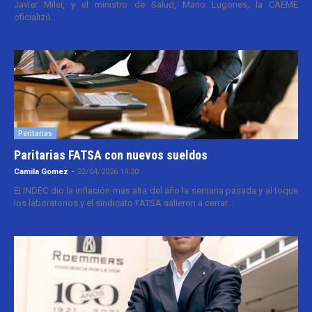
Javier Milei, y el ministro de Salud, Mario Lugones, la CAEME
oficializó...
Paritarias
Paritarias FATSA con nuevos sueldos
Camila Gomez
-
22/04/2026 14:30
El INDEC dio la inflación más alta del año la semana pasada y al toque
los laboratorios y el sindicato FATSA salieron a cerrar...