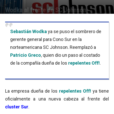
Wodka al frente de SC Johnson
Por
Equipo de Redacción
-
28/10/2019 11:45
Sebastián Wodka
ya se puso el sombrero de
gerente general para Cono Sur en la
norteamericana SC Johnson. Reemplazó a
Patricio Greco
, quien dio un paso al costado
de la compañía dueña de los
repelentes Off!
.
La empresa dueña de los
repelentes Off!
ya tiene
oficialmente a una nueva cabeza al frente del
cluster Sur
.