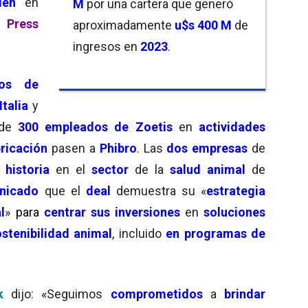
den
en
M
por una cartera que generó
 Press
aproximadamente
u$s 400 M
de
ingresos en
2023
.
ios de
Italia
y
 de
300 empleados de Zoetis
en
actividades
bricación
pasen a
Phibro
. Las
dos empresas
de
 historia
en el
sector
de la
salud animal
de
nicado
que el
deal
demuestra su «
estrategia
l
»
para
centrar sus inversiones
en
soluciones
stenibilidad animal
, incluido
en programas de
k
dijo: «Seguimos
comprometidos
a
brindar