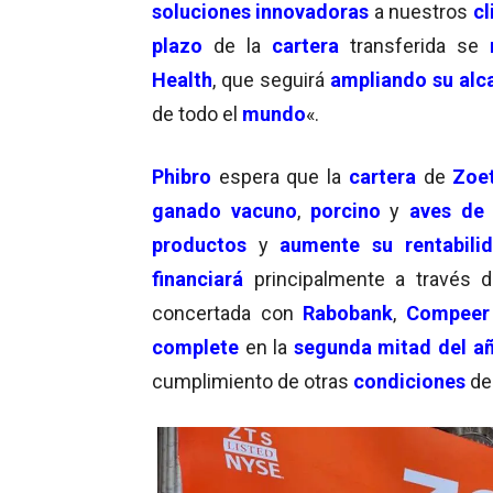
soluciones innovadoras
a nuestros
cl
plazo
de la
cartera
transferida se
Health
, que seguirá
ampliando su alc
de todo el
mundo
«.
Phibro
espera que la
cartera
de
Zoet
ganado vacuno
,
porcino
y
aves de 
productos
y
aumente su rentabili
financiará
principalmente a través
concertada con
Rabobank
,
Compeer
complete
en la
segunda mitad del a
cumplimiento de otras
condiciones
d