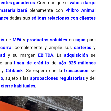
ientes
ganaderos
. Creemos que el
valor a largo
materializará
plenamente con
Phibro Animal
ance
dadas sus
sólidas relaciones con clientes
is
de
MFA
y
productos solubles
en
agua
para
corral
complemente y amplíe sus
carteras
y
dad
y su margen
EBITDA
. La
adquisición
se
 de una
línea de crédito
de
u$s 325 millones
y
Citibank
. Se espera que la
transacción
se
ño
, sujeto a las
aprobaciones regulatorias
y del
e
cierre habituales
.