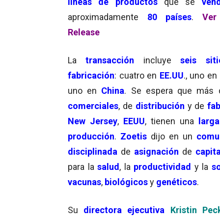
líneas de productos
que se
ven
aproximadamente
80 países
.
Ver
Release
La
transacción
incluye
seis sit
fabricación
: cuatro en
EE.UU
., uno en
uno en
China
. Se espera que más
comerciales
, de
distribución
y de
fa
New Jersey
,
EEUU
, tienen una
larga
producción
.
Zoetis
dijo en un
comu
disciplinada
de
asignación
de
capita
para la
salud
, la
productividad
y la
so
vacunas
,
biológicos
y
genéticos
.
Su
directora ejecutiva
Kristin Pec