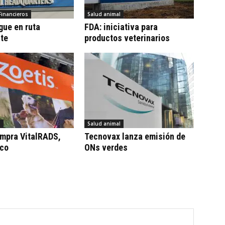
Financieros
Salud animal
gue en ruta
FDA: iniciativa para
te
productos veterinarios
l
Salud animal
ompra VitalRADS,
Tecnovax lanza emisión de
ico
ONs verdes