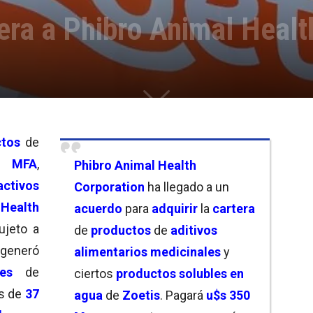
era a Phibro Animal Healt
ctos
de
,
MFA
,
Phibro Animal Health
activos
Corporation
ha llegado a un
Health
acuerdo
para
adquirir
la
cartera
sujeto a
de
productos
de
aditivos
 generó
alimentarios medicinales
y
es
de
ciertos
productos solubles en
s de
37
agu
a
de
Zoetis
. Pagará
u$s 350