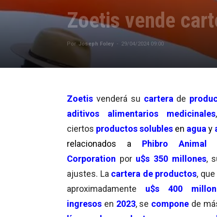
Zoetis vende cart
Por
Joseph Foley
-
29/04/2024 09:00
Zoetis
venderá su
cartera
de
produ
aditivos alimentarios medicinales
ciertos
productos
solubles
en
agua
y
relacionados a
Phibro Animal 
Corporation
por
u$s 350 millones
, 
ajustes. La
cartera de productos
, que
aproximadamente
u$s 400 millon
ingresos
en
2023
, se
compone
de má