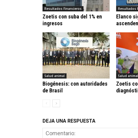
Resultados Financieros
Resultados 
Zoetis con suba del 1% en
Elanco si
ingresos
ascenden
Salud animal
Salud anima
Biogénesis: con autoridades
Zoetis c
de Brasil
diagnóst
DEJA UNA RESPUESTA