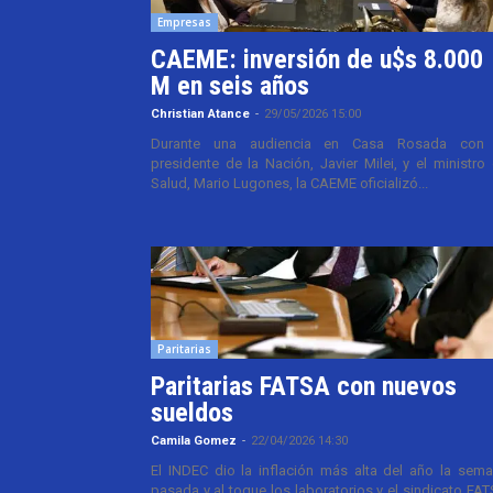
Empresas
CAEME: inversión de u$s 8.000
M en seis años
Christian Atance
-
29/05/2026 15:00
Durante una audiencia en Casa Rosada con 
presidente de la Nación, Javier Milei, y el ministro
Salud, Mario Lugones, la CAEME oficializó...
Paritarias
Paritarias FATSA con nuevos
sueldos
Camila Gomez
-
22/04/2026 14:30
El INDEC dio la inflación más alta del año la sem
pasada y al toque los laboratorios y el sindicato FA