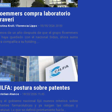
nformes
oemmers compra laboratorio
raveri
istina Kroll / Florencia Lippo
-
05/05/2026 20:00
nos de un año después de que el grupo Roemmers
 haya quedado con el nacional Sidus, ahora suma
ra compañía a su holding....
nformes
ILFA: postura sobre patentes
ristian Atance
-
18/03/2026 15:45
y el gobierno nacional fijó nuevos criterios sobre
tentes farmacéuticas y ya surgen las críticas y
sturas. La que se definió prontamente fue la...