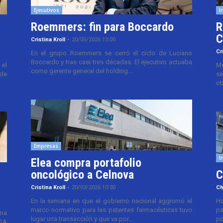
Ejecutivos
I
Roemmers: fin para Boccardo
R
C
Cristina Kroll
-
20/05/2026 13:00
Cr
En el grupo Roemmers se cerró el ciclo de Luciano
Boccardo y tras casi tres décadas. El ejecutivo actuaba
el
Me
como gerente general del holding...
 de
se
ot
Empresas
I
Elea compra portafolio
oncológico a Celnova
C
Cristina Kroll
-
20/03/2026 10:30
Ch
En la semana en que el gobierno nacional aggiornó el
Ho
marco normativo para las patentes farmacéuticas tuvo
pa
ana
lugar una transacción y que va por...
po
TSA