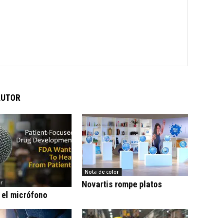
AUTOR
Nota de color
r
Novartis rompe platos
 el micrófono