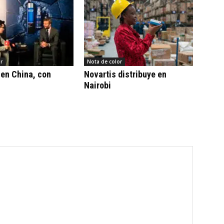
r
Nota de color
en China, con
Novartis distribuye en
Nairobi