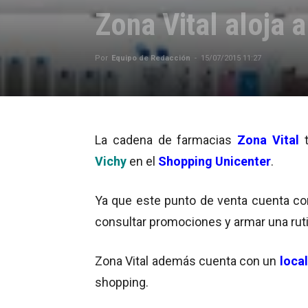
Zona Vital aloja a
Por
Equipo de Redacción
-
15/07/2015 11:27
La cadena de farmacias
Zona Vital
t
Vichy
en el
Shopping Unicenter
.
Ya que este punto de venta cuenta c
consultar promociones y armar una rutina
Zona Vital además cuenta con un
local
shopping.