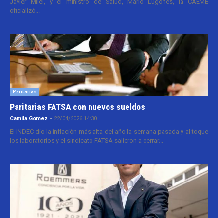
Javier Milei, y el ministro de Salud, Mario Lugones, la CAEME
oficializó...
Paritarias
Paritarias FATSA con nuevos sueldos
Camila Gomez
-
22/04/2026 14:30
El INDEC dio la inflación más alta del año la semana pasada y al toque
los laboratorios y el sindicato FATSA salieron a cerrar...