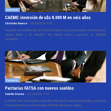
Empresas
CAEME: inversión de u$s 8.000 M en seis años
Christian Atance
-
29/05/2026 15:00
Durante una audiencia en Casa Rosada con el presidente de la Nación,
Javier Milei, y el ministro de Salud, Mario Lugones, la CAEME
oficializó...
Paritarias
Paritarias FATSA con nuevos sueldos
Camila Gomez
-
22/04/2026 14:30
El INDEC dio la inflación más alta del año la semana pasada y al toque
los laboratorios y el sindicato FATSA salieron a cerrar...