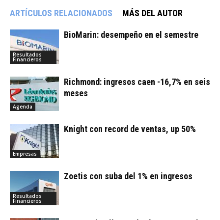
ARTÍCULOS RELACIONADOS
MÁS DEL AUTOR
BioMarin: desempeño en el semestre
Resultados
Financieros
Richmond: ingresos caen -16,7% en seis
meses
Agenda
Knight con record de ventas, up 50%
Empresas
Zoetis con suba del 1% en ingresos
Resultados
Financieros