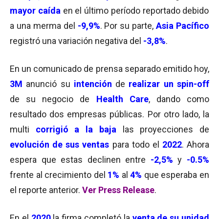
mayor caída
en el último período reportado debido
a una merma del
-9,9%
. Por su parte,
Asia Pacífico
registró una variación negativa del
-3,8%
.
En un comunicado de prensa separado emitido hoy,
3M
anunció su
intención
de
realizar un spin-off
de su negocio de
Health Care
, dando como
resultado dos empresas públicas. Por otro lado, la
multi
corrigió a la baja
las proyecciones de
evolución de sus ventas
para todo el
2022
. Ahora
espera que estas declinen entre
-2,5%
y
-0.5%
frente al crecimiento del
1%
al
4%
que esperaba en
el reporte anterior.
Ver Pres
s Release
.
En el
2020
la firma completó la
venta de su unidad