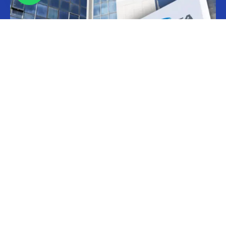
Informes
CILFA: postura sobre patentes
Christian Atance
-
18/03/2026 15:45
Hoy el gobierno nacional fijó nuevos criterios sobre patentes
farmacéuticas y ya surgen las críticas y posturas. La que se definió
prontamente fue la...