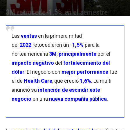
3M retrocede-1,5% en el semestre
Por
Christian Atance
-
26/07/2022 10:00
Las
ventas
en la primera mitad
del
2022
retocedieron un
-1,5%
para la
norteamericana
3M
,
principialmente
por el
impacto negativo
del
fortalecimiento del
dólar
. El negocio con
mejor
performance
fue
el de
Health Care
, que creció
1,6%
. La multi
anunció su
intención de escindir este
negocio
en una
nueva compañía pública
.