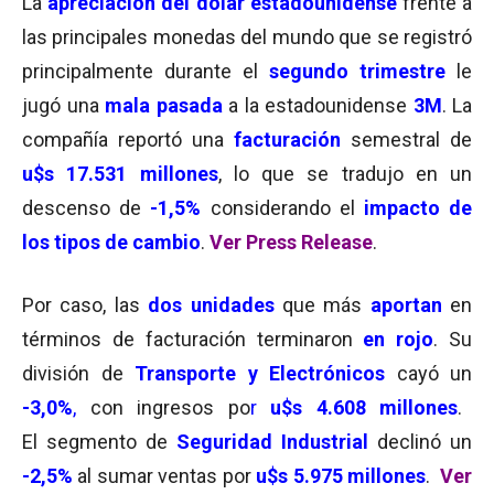
La
apreciación del dolar estadounidense
frente a
las principales monedas del mundo que se registró
principalmente durante el
segundo trimestre
le
jugó una
mala pasada
a la estadounidense
3M
. La
compañía reportó una
facturación
semestral de
u$s 17.531
millones
, lo que se tradujo en un
descenso de
-1,5%
considerando el
impacto de
los tipos de cambio
.
Ver Press Release
.
Por caso, las
dos unidades
que más
aportan
en
términos de facturación terminaron
en rojo
. Su
división de
Transporte y Electrónicos
cayó un
-3,0%
,
con ingresos po
r
u$s 4.608 millones
.
El segmento de
Seguridad Industrial
declinó un
-2,5
%
al sumar ventas por
u$s 5.975 millones
.
Ver