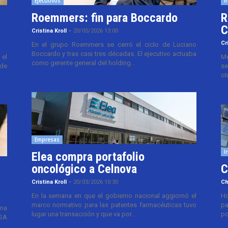
Ejecutivos
I
Roemmers: fin para Boccardo
R
C
Cristina Kroll
-
20/05/2026 13:00
Cr
En el grupo Roemmers se cerró el ciclo de Luciano
Boccardo y tras casi tres décadas. El ejecutivo actuaba
el
Me
como gerente general del holding...
 de
se
ot
Empresas
I
Elea compra portafolio
oncológico a Celnova
C
Cristina Kroll
-
20/03/2026 10:30
Ch
En la semana en que el gobierno nacional aggiornó el
Ho
marco normativo para las patentes farmacéuticas tuvo
pa
ana
lugar una transacción y que va por...
po
TSA