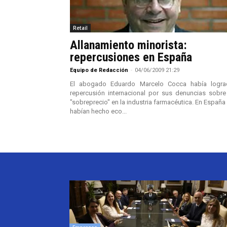
Retail
Allanamiento minorista:
repercusiones en España
Equipo de Redacción
-
04/06/2009 21:29
El abogado Eduardo Marcelo Cocca había logra
repercusión internacional por sus denuncias sobre
"sobreprecio" en la industria farmacéutica. En España
habían hecho eco...