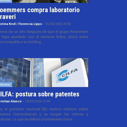
nformes
oemmers compra laboratorio
raveri
istina Kroll / Florencia Lippo
-
05/05/2026 20:00
nos de un año después de que el grupo Roemmers
 haya quedado con el nacional Sidus, ahora suma
ra compañía a su holding....
nformes
ILFA: postura sobre patentes
ristian Atance
-
18/03/2026 15:45
y el gobierno nacional fijó nuevos criterios sobre
tentes farmacéuticas y ya surgen las críticas y
sturas. La que se definió prontamente fue la...