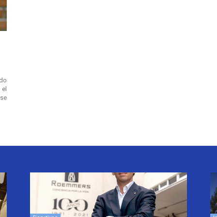
do
 el
 se