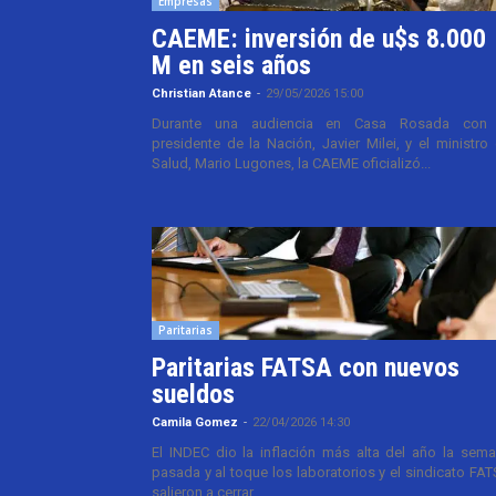
Empresas
CAEME: inversión de u$s 8.000
M en seis años
Christian Atance
-
29/05/2026 15:00
Durante una audiencia en Casa Rosada con 
presidente de la Nación, Javier Milei, y el ministro
Salud, Mario Lugones, la CAEME oficializó...
Paritarias
Paritarias FATSA con nuevos
sueldos
Camila Gomez
-
22/04/2026 14:30
El INDEC dio la inflación más alta del año la sem
pasada y al toque los laboratorios y el sindicato FA
salieron a cerrar...