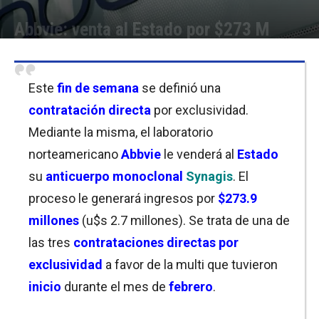
Abbvie: venta al Estado por $273 M
Por
Javier Bartolomeo
-
08/05/2021 22:45
Este
fin de semana
se definió una
contratación directa
por exclusividad.
Mediante la misma, el laboratorio
norteamericano
Abbvie
le venderá al
Estado
su
anticuerpo monoclonal
Synagis
. El
proceso le generará ingresos por
$273.9
millones
(u$s 2.7 millones). Se trata de una de
las tres
contrataciones directas por
exclusividad
a favor de la multi que tuvieron
inicio
durante el mes de
febrero
.