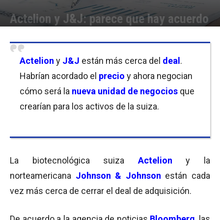
Actelion y J&J: parece que hay acuerdo
Por
Equipo de Redacción
-
12/01/2017 12:45
Actelion
y
J&J
están más cerca del
deal
.
Habrían acordado el
precio
y ahora negocian
cómo será la
nueva unidad de negocios
que
crearían para los activos de la suiza.
La biotecnológica suiza
Actelion
y la
norteamericana
Johnson & Johnson
están cada
vez más cerca de cerrar el deal de adquisición.
De acuerdo a la agencia de noticias
Bloomberg
, las