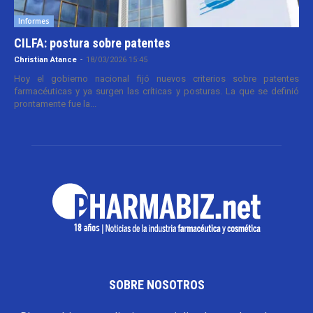
Informes
CILFA: postura sobre patentes
Christian Atance
-
18/03/2026 15:45
Hoy el gobierno nacional fijó nuevos criterios sobre patentes
farmacéuticas y ya surgen las críticas y posturas. La que se definió
prontamente fue la...
SOBRE NOSOTROS