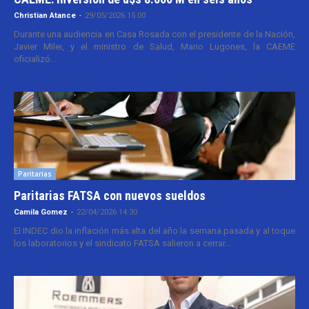
Christian Atance
-
29/05/2026 15:00
Durante una audiencia en Casa Rosada con el presidente de la Nación,
Javier Milei, y el ministro de Salud, Mario Lugones, la CAEME
oficializó...
Paritarias
Paritarias FATSA con nuevos sueldos
Camila Gomez
-
22/04/2026 14:30
El INDEC dio la inflación más alta del año la semana pasada y al toque
los laboratorios y el sindicato FATSA salieron a cerrar...