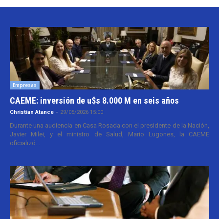
Empresas
CAEME: inversión de u$s 8.000 M en seis años
Christian Atance
-
29/05/2026 15:00
Durante una audiencia en Casa Rosada con el presidente de la Nación,
Javier Milei, y el ministro de Salud, Mario Lugones, la CAEME
oficializó...