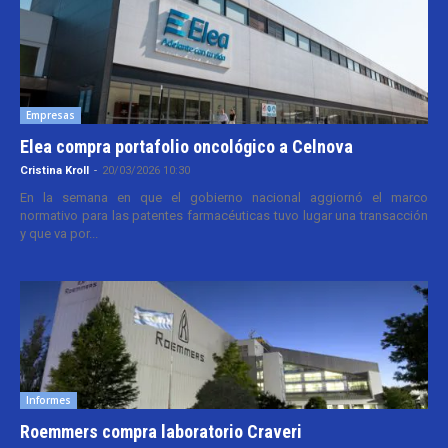
Empresas
Elea compra portafolio oncológico a Celnova
Cristina Kroll
-
20/03/2026 10:30
En la semana en que el gobierno nacional aggiornó el marco
normativo para las patentes farmacéuticas tuvo lugar una transacción
y que va por...
Informes
Roemmers compra laboratorio Craveri