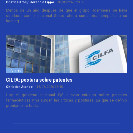
Cristina Kroll / Florencia Lippo
-
05/05/2026 20:00
Menos de un año después de que el grupo Roemmers se haya
quedado con el nacional Sidus, ahora suma otra compañía a su
holding....
Informes
CILFA: postura sobre patentes
Christian Atance
-
18/03/2026 15:45
Hoy el gobierno nacional fijó nuevos criterios sobre patentes
farmacéuticas y ya surgen las críticas y posturas. La que se definió
prontamente fue la...