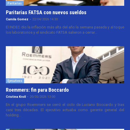
Paritarias
Paritarias FATSA con nuevos sueldos
Camila Gomez
-
22/04/2026 14:30
El INDEC dio la inflación más alta del año la semana pasada y al toque
los laboratorios y el sindicato FATSA salieron a cerrar...
Ejecutivos
Roemmers: fin para Boccardo
Cristina Kroll
-
20/05/2026 13:00
En el grupo Roemmers se cerró el ciclo de Luciano Boccardo y tras
casi tres décadas. El ejecutivo actuaba como gerente general del
holding...