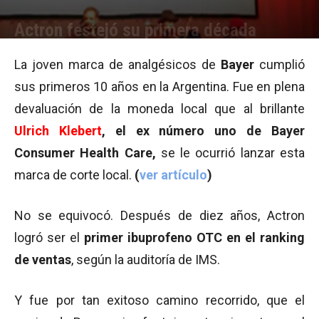
Actron festejó su primera década
Por
Cristina Kroll
-
10/10/2012 16:24
La joven marca de analgésicos de
Bayer
cumplió
sus primeros 10 años en la Argentina. Fue en plena
devaluación de la moneda local que al brillante
Ulrich Klebert
, el ex número uno de Bayer
Consumer Health Care,
se le ocurrió lanzar esta
marca de corte local.
(
ver artículo
)
No se equivocó. Después de diez años, Actron
logró ser el
primer ibuprofeno OTC en el ranking
de ventas
, según la auditoría de IMS.
Y fue por tan exitoso camino recorrido, que el